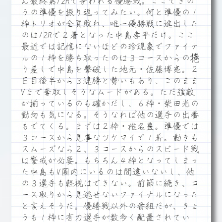
ん最終第12Rで争われる優勝戦。ここできの
うの準優を振り返ってみたい。何と準優の１
枠トリオが全員敗れ、唯一優勝戦に進出した
のは12Rで２着となった中島孝平だけ。ここ
最近では記憶にないほどの珍現象でファイナ
ルの１枠を勝ち取ったのは３コースからの捲
り差しで中島を撃破した地元・佐藤博亮。２
日目後半から３連勝と勢いもあり、このまま
Vまで奪取しそうなムードがある。ただ強敵
が揃っているのも確かだし、６枠・柴田光の
動向も気になる。そうなれば他の選手の出番
もでてくる。まずは２枠・椎名豊。準優では
３コースから見事なツケマイで１着。動きも
スムーズなら２、３コースからのスピード戦
は警戒が必要。もちろん４枠となってしまっ
た中島もV圏内にいるのは間違いないし、他
の３選手も軽視はできない。前節に続き、コ
ース取りから見逃せないファイナルになった
と言えそうだ。優勝戦以外の番組だが、きょ
うも１枠に有力選手が数多く配置されてい