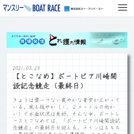
2021.03.23
【とこなめ】ボートピア川崎開
設記念競走（最終日）
きょうは雲一つない爽やかな青空が広がって
いる。風も穏やか（１、２メートルの向か
い）で水面状況は良好。そんな中、ボートレ
ースとこなめでは、「ボートピア川崎開設記
念競走」の最終日を迎える。メインはもちろ