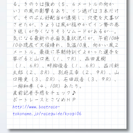
る。きのうは強め（５、６メートルの向か
い）の風の影響もあり、イン逃げは３本だけ
で、そのぶん好配当が連発し、穴党を大喜び
させたが、きょうは風が穏やかでイン勢の巻
き返しが多くなりそうなムードがあるが…。
気になる最新の水面気象状況だが、午前10時
10分現在で天候晴れ、気温10度、向かい風２
メートル。最後に早朝特訓でよかった選手を
挙げると山口亮（１、７R）、品田直樹
（１、６R）、畔柳俊吾（１、６R）、西川新
太郎（２、８R）、別府正幸（２、９R）、山
口隆史（３、８R）、石田政吾（３、９R）、
一柳和孝（４、10R）あたり。
直前記者予想をチェック♪
ボートレースとこなめＨＰ
http://www.boatrace-
tokoname.jp/raceguide/kyogi06