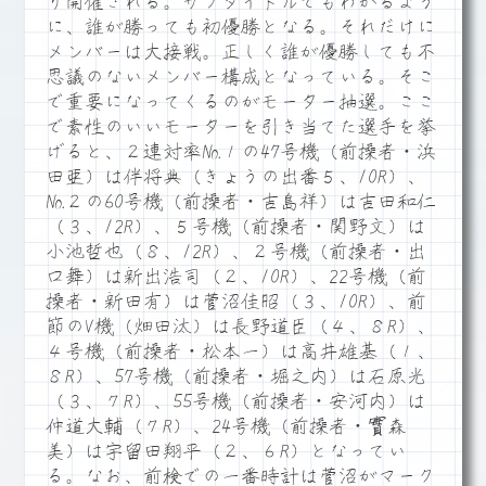
り開催される。サブタイトルでもわかるよう
に、誰が勝っても初優勝となる。それだけに
メンバーは大接戦。正しく誰が優勝しても不
思議のないメンバー構成となっている。そこ
で重要になってくるのがモーター抽選。ここ
で素性のいいモーターを引き当てた選手を挙
げると、２連対率№１の47号機（前操者・浜
田亜）は伴将典（きょうの出番５、10R）、
№２の60号機（前操者・吉島祥）は吉田和仁
（３、12R）、５号機（前操者・関野文）は
小池哲也（８、12R）、２号機（前操者・出
口舞）は新出浩司（２、10R）、22号機（前
操者・新田有）は菅沼佳昭（３、10R）、前
節のV機（畑田汰）は長野道臣（４、８R）、
４号機（前操者・松本一）は高井雄基（１、
８R）、57号機（前操者・堀之内）は石原光
（３、７R）、55号機（前操者・安河内）は
仲道大輔（７R）、24号機（前操者・實森
美）は宇留田翔平（２、６R）となってい
る。なお、前検での一番時計は菅沼がマーク