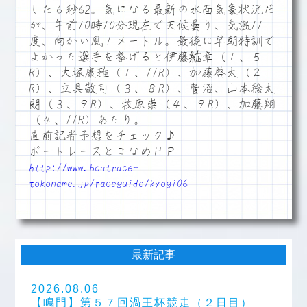
した６秒62。気になる最新の水面気象状況だ
が、午前10時10分現在で天候曇り、気温11
度、向かい風１メートル。最後に早朝特訓で
よかった選手を挙げると伊藤紘章（１、５
R）、大塚康雅（１、11R）、加藤啓太（２
R）、立具敬司（３、８R）、菅沼、山本稔太
朗（３、９R）、牧原崇（４、９R）、加藤翔
（４、11R）あたり。
直前記者予想をチェック♪
ボートレースとこなめＨＰ
http://www.boatrace-
tokoname.jp/raceguide/kyogi06
最新記事
2026.08.06
【鳴門】第５７回渦王杯競走（２日目）