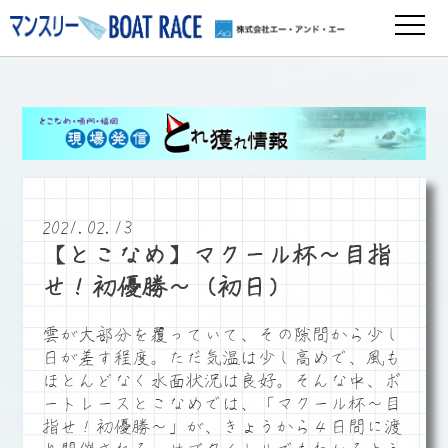
2021.02.13
【とこなめ】マクール杯～目指
せ！初優勝～（初日）
雲が大部分を覆っていて、その隙間から少し
日が差す程度。ただ気温は少し高めで、風も
ほとんどなく水面状況は良好。そんな中、ボ
ートレースとこなめでは、「マクール杯～目
指せ！初優勝～」が、きょうから４日間に渡