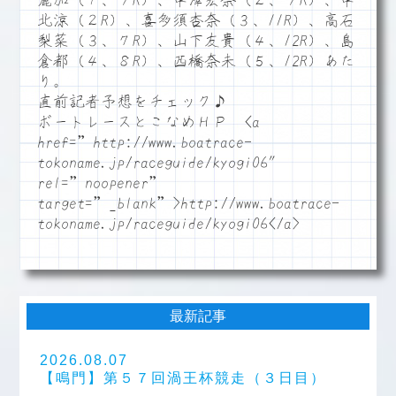
麗加（１、９R）、中澤宏奈（２、９R）、中
北涼（２R）、喜多須杏奈（３、11R）、高石
梨菜（３、７R）、山下友貴（４、12R）、島
倉都（４、８R）、西橋奈未（５、12R）あた
り。
直前記者予想をチェック♪
ボートレースとこなめＨＰ <a
href=”http://www.boatrace-
tokoname.jp/raceguide/kyogi06″
rel=”noopener”
target=”_blank”>http://www.boatrace-
tokoname.jp/raceguide/kyogi06</a>
最新記事
2026.08.07
【鳴門】第５７回渦王杯競走（３日目）