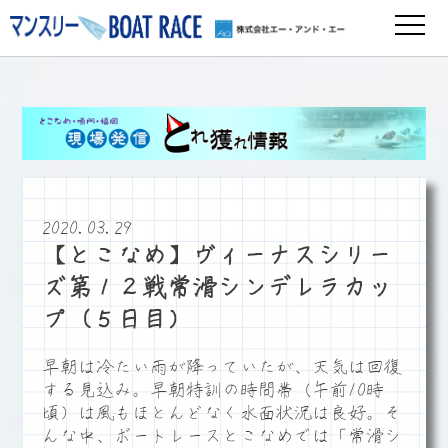
2020.03.29
【とこなめ】ヴィーナスシリー
ズ第１２戦常滑シンデレラカッ
プ（５日目）
早朝は冷たい雨が降っていたが、天気は回復
する見込み。早朝特訓の時間帯（午前10時
頃）は風もほとんどなく水面状況は良好。そ
んな中、ボートレースとこなめでは「常滑シ