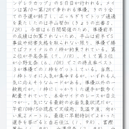
ンデレラカップ」の５日目が行われる。メイ
ンは第10～第12Rで争われる準優。きのう全
ての予選が終了し、ぶっちぎりでトップ通過
を果たしたのは平山智加（きょうの出番８、
12R）。今回は６日間開催のため、準優前半
の成績は加算されないため、平山は前半でS
事故や妨害失格を取られない限り、準優で勝
てばファイナルの１枠が約束されている。第
２位が平高奈菜（７、11R）、そして第３位
が小野生奈（６、10R）でこの得点率ベスト
３が準優での１枠をゲットしている。当然、
１枠トリオに人気が集中するが、いずれも人
気に応えそうなムードがある。準優以外の一
般戦だが、１枠にしっかりした選手が数多く
配置されていて、本命サイドのレースが目立
つが…。気になる最新の水面気象状況だが、
午前10時15分現在で天候雨、気温９度、向か
い風２メートル。最後に早朝特訓でよかった
選手を挙げると白石佳江（１、９R）、富樫