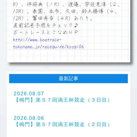
R）、伴将典（１R）、渡邉、宇佐見淳（２、
10R）、春園、本多、久田、鈴木勝博（４、
12R）、冨田秀幸（４R）あたり。
直前記者予想をチェック♪
ボートレースとこなめＨＰ
http://www.boatrace-
tokoname.jp/raceguide/kyogi06
最新記事
2026.08.07
【鳴門】第５７回渦王杯競走（３日目）
2026.08.06
【鳴門】第５７回渦王杯競走（２日目）