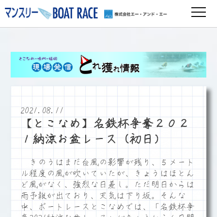
2021.08.11
【とこなめ】名鉄杯争奪２０２
１納涼お盆レース（初日）
きのうはまだ台風の影響が残り、５メート
ル程度の風が吹いていたが、きょうはほとん
ど風がなく、強烈な日差し。ただ明日からは
雨予報が出ており、天気は下り坂。そんな
中、ボートレースとこなめでは、「名鉄杯争