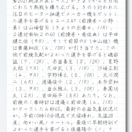
奪2021納涼お盆レース」がきょうから６日間
にわたり熱戦を繰り広げる。きのう行われた
注目のモーター抽選でメーカー機をゲットし
た選手を挙げるとエース47（前操者・小野
勇）は山崎哲司（きょうの出番４、11R）、
２連対率№２の60（前操者・南佑典）は平田
健之佑（９R）、そして前節のV（中山雄）機
は齋藤和政（６、10R）が引き当てた。この
他で前検気配がよかった選手を挙げると磯部
誠（７、12R）、赤岩善生（８、12R）、星野
太郎（７R）、久田武（３、11R）、汐崎正則
（４、９R）、宇野博之（５、10R）、北川潤
二（６R）、渡邉俊介（２、11R）、本多宏和
（３、９R）、岩永雅人（３、10R）、春園功
太（２R）、吉田裕平（５R）あたり。なお、
前検の１番時計は渡邉と前田滉（６、11R）
がマークした６秒65。最新の水面気象状況だ
が、午前10時10分現在で天候晴れ、気温28
度、向かい風１メートル。最後に早朝特訓で
よかった選手を挙げると後藤陽介（１、７