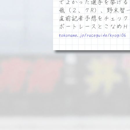
でよかった選手を挙げる
哉（２、７R）、野末智
直前記者予想をチェック
ボートレースとこなめ
tokoname.jp/raceguide/kyogi06