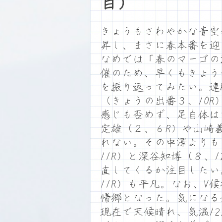
目）
きょうもさわやかな青空
昇し、まさに春本番を迎
なめでは「春のマーゴの
催のため、早くもきょう
を振り返ってみたい。連
（きょうの出番３、10
感じも否めず、足自体は
定雄（２、６R）や山崎
れない。その中澤よりも
11R）と深谷知博（８、
直してくるか注目したい
11R）も平凡。なお、
帰郷となった。気になる
現在で天候晴れ、気温1