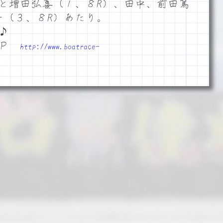
と増田弘喜（１、８R）、田中、前田篤
一（３、８R）あたり。
♪
ＨＰ
http://www.boatrace-