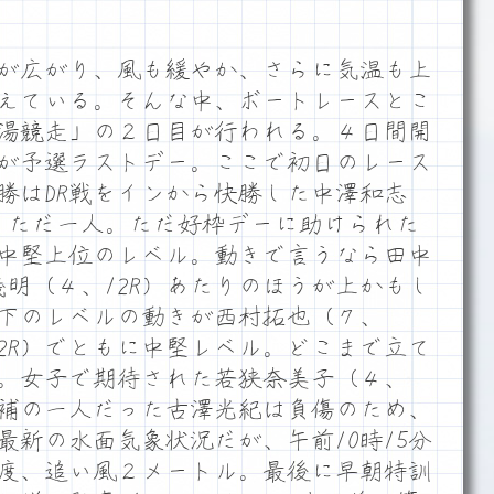
が広がり、風も緩やか、さらに気温も上
えている。そんな中、ボートレースとこ
湯競走」の２日目が行われる。４日間開
が予選ラストデー。ここで初日のレース
勝はDR戦をインから快勝した中澤和志
R）ただ一人。ただ好枠デーに助けられた
中堅上位のレベル。動きで言うなら田中
義明（４、12R）あたりのほうが上かもし
下のレベルの動きが西村拓也（７、
12R）でともに中堅レベル。どこまで立て
。女子で期待された若狭奈美子（４、
V候補の一人だった古澤光紀は負傷のため、
最新の水面気象状況だが、午前10時15分
2度、追い風２メートル。最後に早朝特訓