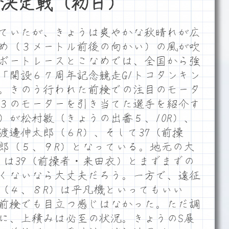
決定戦（初日）
ていたが、きょうは爽やかな秋晴れが広
め（３メートル前後の向かい）の風が吹
ボートレースとこなめでは、全国から強
「開設６７周年記念競走G1トコタンキン
。きのう行われた前検での注目のモータ
３のモーターを引き当てた選手を紹介す
）が松村敏（きょうの出番５、10R）、
渡邊伸太郎（６R）、そして37（前操
郎（５、９R）となっている。地元の大
）は39（前操者・来田衣）とまずまずの
くないなら大丈夫だろう。一方で、遠征
（４、８R）は平凡機といってもいい
で前検でも目立つ感じはなかった。ただ調
に、上積みは必至の状況。きょうのS展