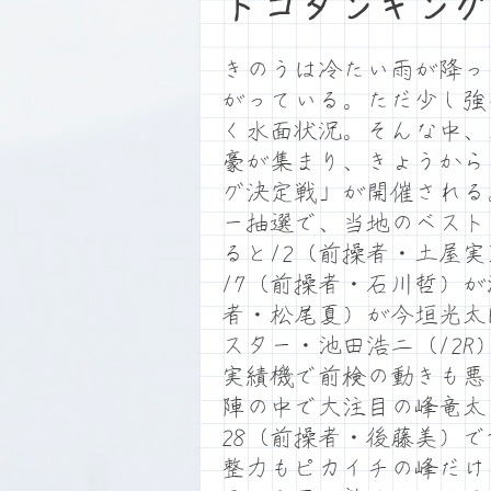
トコタンキング
きのうは冷たい雨が降っ
がっている。ただ少し強
く水面状況。そんな中、
豪が集まり、きょうから
グ決定戦」が開催される
ー抽選で、当地のベスト
ると12（前操者・土屋実
17（前操者・石川哲）が
者・松尾夏）が今垣光太
スター・池田浩二（12R
実績機で前検の動きも悪
陣の中で大注目の峰竜太
28（前操者・後藤美）
整力もピカイチの峰だけ