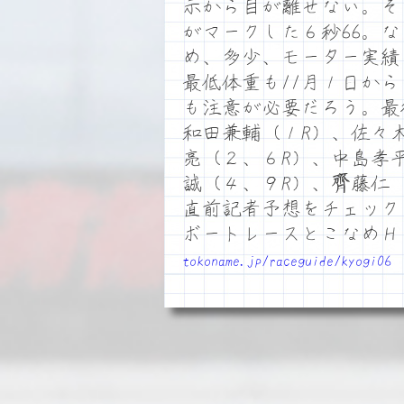
示から目が離せない。そ
がマークした６秒66。
め、多少、モーター実績
最低体重も11月１日か
も注意が必要だろう。最
和田兼輔（１R）、佐々
亮（２、６R）、中島孝
誠（４、９R）、齊藤仁（
直前記者予想をチェック
ボートレースとこなめ
tokoname.jp/raceguide/kyogi06