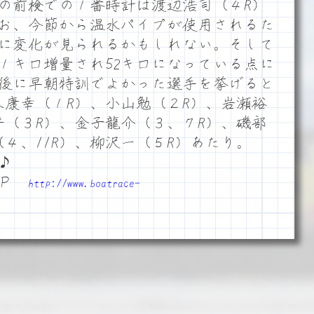
の前検での１番時計は渡辺浩司（４R）
なお、今節から温水パイプが使用されるた
に変化が見られるかもしれない。そして
ら１キロ増量され52キロになっている点に
後に早朝特訓でよかった選手を挙げると
木康幸（１R）、小山勉（２R）、岩瀬裕
平（３R）、金子龍介（３、７R）、磯部
４、11R）、柳沢一（５R）あたり。
♪
ＨＰ
http://www.boatrace-