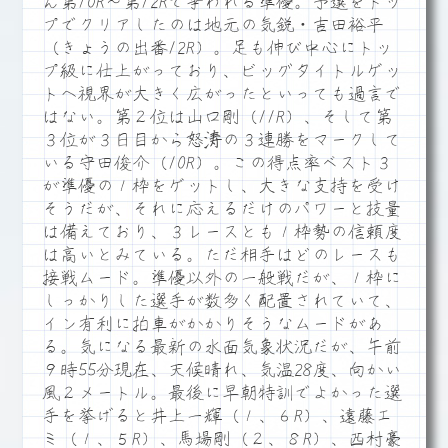
ん第10R～第12Rで争われる準優。予選をトッ
プでクリアしたのは地元の気鋭・吉田裕平
（きょうの出番12R）。足も伸び中心にトッ
プ級に仕上がっており、ビッグタイトルゲッ
トへ視界が大きく広がったといっても過言で
はない。第２位は山口剛（11R）、そして第
３位が３日目から怒涛の３連勝をマークして
いる守田俊介（10R）。この得点率ベスト３
が準優の１枠をゲットし、大きな支持を受け
そうだが、それに応えるだけのパワーと技量
は備えており、３レースとも１枠勢の信頼度
は高いとみている。ただ相手はどのレースも
接戦ムード。準優以外の一般戦だが、１枠に
しっかりした選手が数多く配置されていて、
イン有利に拍車がかかりそうなムードがあ
る。気になる最新の水面気象状況だが、午前
９時55分現在、天候晴れ、気温28度、向かい
風２メートル。最後に早朝特訓でよかった選
手を挙げると井上一輝（１、６R）、遠藤エ
ミ（１、５R）、馬場剛（２、８R）、西村豪