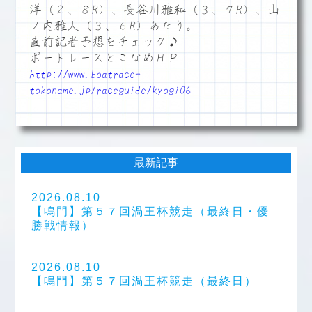
洋（２、８R）、長谷川雅和（３、７R）、山
ノ内雅人（３、６R）あたり。
直前記者予想をチェック♪
ボートレースとこなめＨＰ
http://www.boatrace-
tokoname.jp/raceguide/kyogi06
最新記事
2026.08.10
【鳴門】第５７回渦王杯競走（最終日・優
勝戦情報）
2026.08.10
【鳴門】第５７回渦王杯競走（最終日）