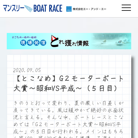
2020.09.05
【とこなめ】G２モーターボート
大賞～昭和VS平成～（５日目）
きのうと打って変わり、夏の厳しい日差しが
戻ってきている。風は緩やかで絶好の水面状
況と言える。そんな中、ボートレースとこな
めでは「G２モーターボート大賞～昭和VS平
成～」の５日目が行われる。メインはもちろ