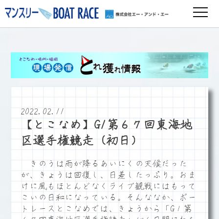
2022.02.11
【とこなめ】G1第６７回東海地
区選手権競走（初日）
きのうは雨が降るあいにくの天候だった
が、きょうは回復し、日差したっぷり。おま
けに風もほとんどなくライブ観戦にはもって
こいの日和になっている。そんななか、ボー
トレースとこなめでは、きょうから「G１第