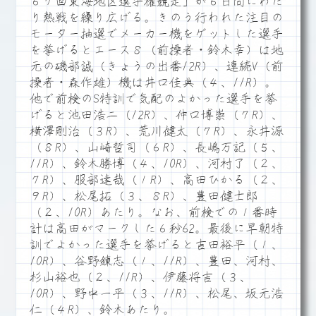
６７回東海地区選手権競走」が６日間にわた
り熱戦を繰り広げる。きのう行われた注目の
モーター抽選でメーカー機をゲットした選手
を挙げるとエース８（前操者・鈴木幸）は地
元の磯部誠（きょうの出番12R）、連続V（前
操者・森作雄）機は井口佳典（４、11R）。
他で前検のS特訓で気配のよかった選手を挙
げると池田浩二（12R）、仲口博崇（７R）、
横澤剛治（３R）、荒川健太（７R）、永井源
（８R）、山崎哲司（６R）、長嶋万記（５、
11R）、鈴木勝博（４、10R）、河村了（２、
７R）、服部達哉（１R）、高田ひかる（２、
９R）、松尾拓（３、８R）、豊田健士郎
（２、10R）あたり。なお、前検での１番時
計は高田がマークした６秒62。最後に早朝特
訓でよかった選手を挙げると吉田裕平（１、
10R）、谷野錬志（１、11R）、豊田、河村、
杉山裕也（２、11R）、伊藤将吉（３、
10R）、野中一平（３、11R）、松尾、坂元浩
仁（４R）、鈴木あたり。