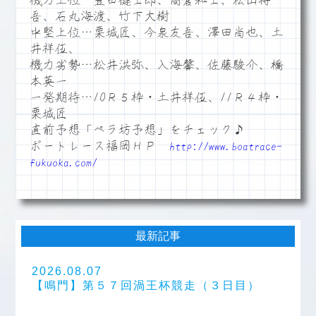
機力上位…豊田健士郎、高倉和士、松山将
吾、石丸海渡、竹下大樹
中堅上位…栗城匠、今泉友吾、澤田尚也、土
井祥伍、
機力劣勢…松井洪弥、入海馨、佐藤駿介、橋
本英一
一発期待…10Ｒ５枠・土井祥伍、11Ｒ４枠・
栗城匠
直前予想「ペラ坊予想」をチェック♪
ボートレース福岡ＨＰ
http://www.boatrace-
fukuoka.com/
最新記事
2026.08.07
【鳴門】第５７回渦王杯競走（３日目）