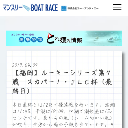
2019.04.09
【福岡】ルーキーシリーズ第７
戦 スカパー！・ＪＬＣ杯（最
終日）
本日最終日は12Ｒで優勝戦を行います。満潮
は11:45、干潮は18:08、中潮で潮位差は152
センチです。東からの風（ホーム向かい風）
が吹き、夕方から雨の予報も出ています。５