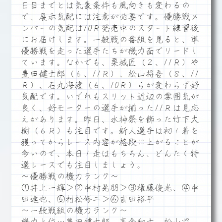
日目までとは気象条件も風向きも変わるの
で、展示気配には注意が必要です。優勝戦メ
ンバーの気配は10Ｒ発売中のスタート練習後
にお届けします。一般戦の番組を見ると、準
優勝戦を走った選手たちが機力面でリードし
ています。なかでも、栗城匠（２、11Ｒ）や
豊田健士郎（６、11Ｒ）、松山将吾（８、11
Ｒ）、石丸海渡（６、10Ｒ）らが変わらず好
気配です。いずれもスリット近辺の雰囲気が
良く、好モーターの選手が揃った11Ｒは見応
えがあります。昨日、水神祭を飾った竹下大
樹（６Ｒ）も注目です。新人選手は初１着を
獲ってからレース内容が格段に上がることが
多いので、本日１走はもちろん、どんたく特
選レースでも注目しましょう。
～優勝戦の機力ランク～
①井上一輝＞②中村晃朋＞③権藤俊光、④中
田達也、⑤村松修二＞⑥吉田裕平
～一般戦組の機力ランク～