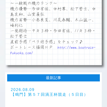
～一般戦の機力ランク～
機力優勢…多田有佑、中村尊、松下誉士、中
島友和、山室展弘
機力劣勢…小巻良至、川尻泰輔、木山誠一、
崎利仁
一発期待…９Ｒ３枠・多田有佑、11Ｒ３枠・
松下誉士
直前予想「ペラ坊予想」をチェック♪
ボートレース福岡ＨＰ
http://www.boatrace-
fukuoka.com/
最新記事
2026.08.09
【鳴門】第５７回渦王杯競走（５日目）