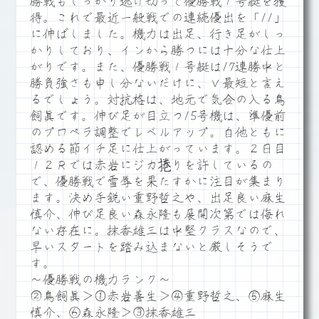
勝戦もしっかり逃げ切って優勝戦１号艇を獲
得。これで最近一般戦での連続優出を「11」
に伸ばしました。機力は出足、行き足がしっ
かりしており、インから勝つには十分な仕上
がりです。また、優勝戦１号艇は17連勝中と
勝負強さも申し分ないだけに、Ｖ最短と言え
るでしょう。対抗格は、地元で気合の入る鳥
飼眞です。伸び足が目立つ15号機は、準優前
のプロペラ調整でレベルアップ。自他ともに
認める節イチ足に仕上がっています。２日目
１２Ｒでは赤岩にジカ捲りを許しているの
で、優勝戦で雪辱を果たすかに注目が集まり
ます。決め手鋭い重野哲之や、出足良い麻生
慎介、伸び足良い森永隆も展開次第では侮れ
ない存在に。抹香雄三は中堅クラスなので、
早いスタートを踏み込まないと厳しそうで
す。
～優勝戦の機力ランク～
②鳥飼眞＞①赤岩善生＞④重野哲之、⑤麻生
慎介、⑥森永隆＞③抹香雄三