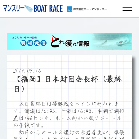
2019.09.16
【福岡】日本財団会長杯（最終
日）
本日最終日は優勝戦をメインに行われま
す。満潮は10:45、干潮は16:43、中潮で潮位
差は146センチ、ホーム向かい風７メートル
の予報です。
初日からオール２連対の赤岩善生が、準優