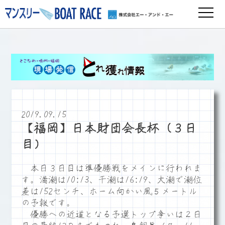
2019.09.15
【福岡】日本財団会長杯（３日
目）
本日３日目は準優勝戦をメインに行われま
す。満潮は10:13、干潮は16:19、大潮で潮位
差は152センチ、ホーム向かい風５メートル
の予報です。
優勝への近道となる予選トップ争いは２日