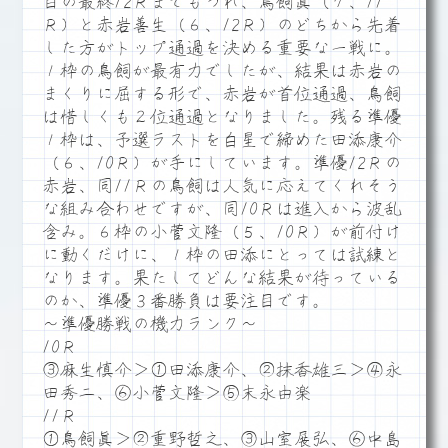
目の最終12Ｒまでもつれ、鳥飼眞（７、11
Ｒ）と赤岩善生（６、12Ｒ）のどちから先着
した方がトップ通過を決める重要な一戦に。
１枠の鳥飼が最有力でしたが、結果は赤岩の
まくりに屈する形で、赤岩が首位通過、鳥飼
は惜しくも２位通過となりました。残る準優
１枠は、予選ラストを白星で締めた田添康介
（６、10Ｒ）が手にしています。準優12Ｒの
赤岩、同11Ｒの鳥飼は人気に応えてくれそう
な組み合わせですが、同10Ｒは進入から波乱
含み。６枠の小菅文隆（５、10Ｒ）が前付け
に動くだけに、１枠の田添にとっては試練と
なります。果たしてどんな結果が待っている
のか、準優３番勝負は要注目です。
～準優勝戦の機力ランク～
10Ｒ
③麻生慎介＞①田添康介、②抹香雄三＞④永
田秀二、⑥小菅文隆＞⑤末永由楽
11Ｒ
①鳥飼眞＞②重野哲之、③山室展弘、⑥中島