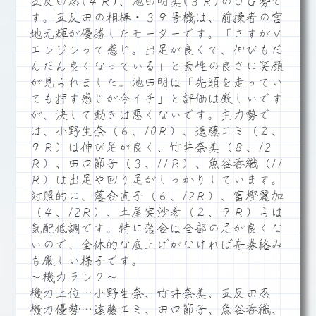
五反田忍(４Ｒ)、池田明美(３Ｒ)のＯＧ勢で
す。五反田の相棒・３９号機は、前操者の宮
地元輝が優勝したモーターです。「さすがＶ
エンジンって感じ。出足が良くて、伸びもだ
んだん良くなっている」と素性の良さに笑顔
が見られました。池田明は「先頭を走ってい
ても押す感じが今イチ」と評価は厳しいです
が、決して動きは悪くないです。主力勢で
は、小野生奈（６、10Ｒ）、遠藤エミ（２、
９Ｒ）は伸び足が良く、竹井奈美（８、12
Ｒ）、田口節子（３、11Ｒ）、魚谷香織（11
Ｒ）は出足や回り足がしっかりしています。
対照的に、落合直子（６、12Ｒ）、富樫麗加
（４、12Ｒ）、土屋実沙希（２、９Ｒ）らは
気配低調です。特に落合は全部の足が良くな
いので、全体的な底上げがなければ舟券絡み
も厳しい様子です。
～機力ランク～
機力上位…小野生奈、竹井奈美、五反田忍
機力優勢…遠藤エミ、田口節子、魚谷香織、