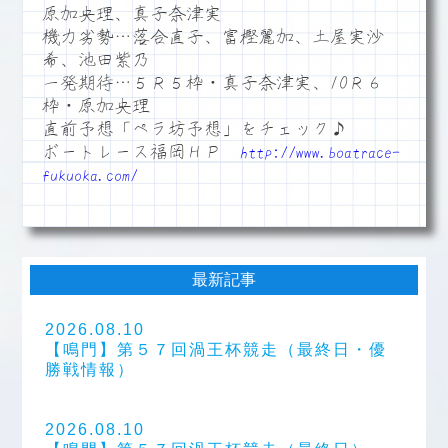
原加央理、真子奈津実
機力劣勢…落合直子、富樫麗加、土屋実沙
希、池田紫乃
一発期待…５Ｒ５枠・真子奈津実、10Ｒ６
枠・原加央理
直前予想「ペラ坊予想」をチェック♪
ボートレース福岡ＨＰ
http://www.boatrace-
fukuoka.com/
最新記事
2026.08.10
【鳴門】第５７回渦王杯競走（最終日・優
勝戦情報）
2026.08.10