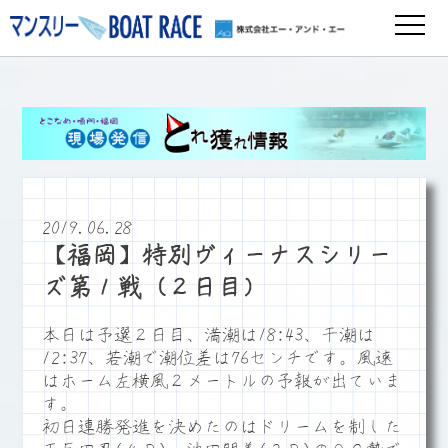
2019.06.28
【福岡】特別ヴィーナスシリー
ズ第１戦（２日目）
本日は予選２日目、満潮は18:43、干潮は
12:37、若潮で潮位差は76センチです。風速
はホーム左横風２メートルの予報が出ていま
す。
初日連勝発進を決めたのはドリームを制した