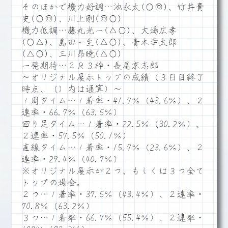
そのほかで機力好調…池永太(○◎)、竹井貴
史(○◎)、川上剛(◎○)
機力低調…藤丸光一(△○)、大場広孝
(○△)、島田一生(△○)、青木幸太郎
(△○)、三川昂暁(△○)
一発期待…２Ｒ３枠・長尾京志郎
～オリジナル展示トップの成績（３日目終了
時点、（）内は通算）～
１周タイム…１着率・41.7％（43.6％）、２
連率・66.7％（63.5％）
回り足タイム…１着率・22.5％（30.2％）、
２連率・57.5％（50.1％）
直線タイム…１着率・15.7％（23.6％）、２
連率・29.4％（40.7％）
※オリジナル展示が２つ、もしくは３つ全て
トップの場合。
２つ…１着率・37.5％（43.4％）、２連率・
70.8％（63.2％）
３つ…１着率・66.7％（55.4％）、２連率・