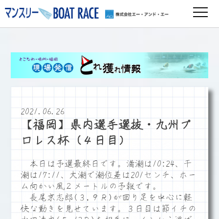
2021.06.26
【福岡】県内選手選抜・九州プ
ロレス杯（４日目）
本日は予選最終日です。満潮は10:24、干
潮は17:11、大潮で潮位差は201センチ、ホー
ム向かい風２メートルの予報です。
長尾京志郎(３,９Ｒ)が回り足を中心に軽
快な動きを見せています。３日目は節イチの