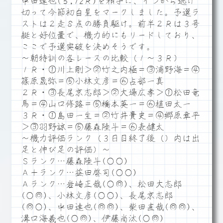
中田達也(５,12Ｒ)を相手に、インから逃げ
切って今節初白星をマークしました。予選ラ
ストは２走８点の勝負駆け。前半２Ｒは３号
艇と好位置で、機力的にもリードしており、
ここで予選突破を決めそうです。
～朝特訓の各レースの比較（１～３Ｒ）
１Ｒ・①川上剛＞②竹之内極＝③浦野海＝④
篠原晟弥＝⑤小林文彦＝⑥占部一真
２Ｒ・③長尾京志郎＞②大場広孝＞①松田竜
馬＝④山口修路＝⑤橋本英一＝⑥植田太一
３Ｒ・①島田一生＝②竹井貴史＝④郷原章平
＞③羽野諒＝⑤藤森陸斗＝⑥表健太
～機力評価ランク（３日目終了後（）内は出
足と伸び足の評価）～
Ｓランク…藤森陸斗(○○)
Ａ＋ランク…益田啓司(○○)
Ａランク…岩崎正哉(○◎)、松田大志郎
(○◎)、小林文彦(○○)、長尾京志郎
(◎○)、中田達也(◎◎)、柴田直哉(◎◎)、
溝口海義也(○◎)、伊藤尚汰(○◎)