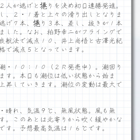
２人が逃げと捲りを決め初日連勝発進。
し、２・１着と上々の滑り出しとなりま
逃げ７本、捲り３本、差し、抜きが１本
ました。なお、柏野幸二がフライングで
良航法で減点１０、井上尚悟と古澤光紀
格で減点５となっています。
潮・１０：１０（２Ｒ発売中）。潮回り
ます。本日も潮位は低い状態から始ま
上昇していきます。潮位の変動は最大で
・晴れ、気温９℃、無風状態。風も無
す。このあとは北寄りから吹く緩やかな
です。予想最高気温は１６℃です。