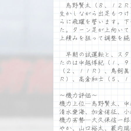
烏野賢太（８、１２Ｒ
生かしながら出足もつけ
らに飛躍を誓います。下
た。ターン足が上向いて
上積みを狙って調整を続
早朝の試運転と、スタ
たのは中越博紀（１、９
（２、１１Ｒ）、鳥飼眞
Ｒ）、高倉和士（５、１
～機力評価～
機力上位…烏野賢太、中
清水愛海、加倉侑征、小
機力劣勢…大久保信一郎
やか、山口裕太、薮内瑞