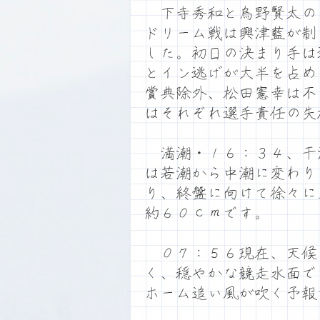
下寺秀和と烏野賢太の
ドリーム戦は興津藍が制
した。初日の決まり手は
とイン逃げが大半を占め
賞典除外、松田憲幸は不
はそれぞれ選手責任の失
満潮・１６：３４、干
は若潮から中潮に変わり
り、終盤に向けて徐々に
約６０ｃｍです。
０７：５６現在、天候
く、穏やかな競走水面で
ホーム追い風が吹く予報