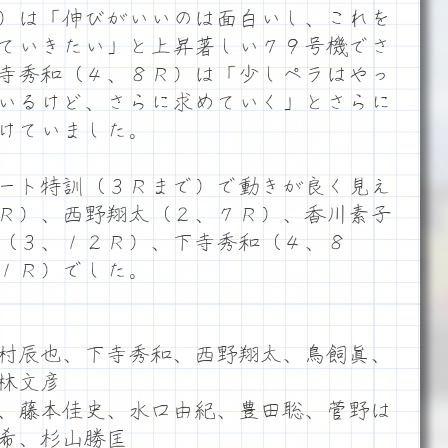
）は「伸びがいいのは面白いし、これを
ていきたい」と上昇著しい７９号機でさ
寺秀和（４、８Ｒ）は「少しペラはやっ
いるけど、さらに求めていく」とさらに
けていました。
ート特訓（３Ｒまで）で動きが良く見え
Ｒ）、西野翔太（２、７Ｒ）、香川素子
（３、１２Ｒ）、下寺秀和（４、８
１Ｒ）でした。
村辰也、下寺秀和、西野翔太、鳥飼眞、
林文彦
、藤本佳史、水口由紀、豊田聡、菅野は
希、杉山勝匡