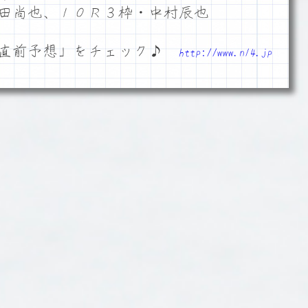
田尚也、１０Ｒ３枠・中村辰也
「直前予想」をチェック♪
http://www.n14.jp