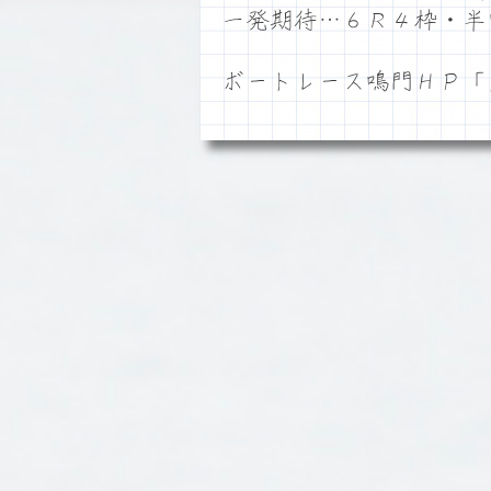
一発期待…６Ｒ４枠・半
ボートレース鳴門ＨＰ