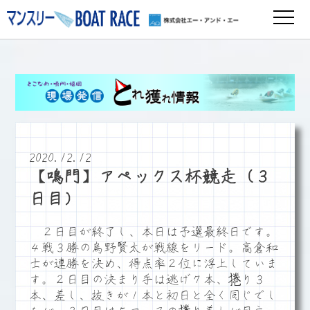
2020.12.12
【鳴門】アペックス杯競走（３
日目）
２日目が終了し、本日は予選最終日です。
４戦３勝の烏野賢太が戦線をリード。高倉和
士が連勝を決め、得点率２位に浮上していま
す。２日目の決まり手は逃げ７本、捲り３
本、差し、抜きが１本と初日と全く同じでし