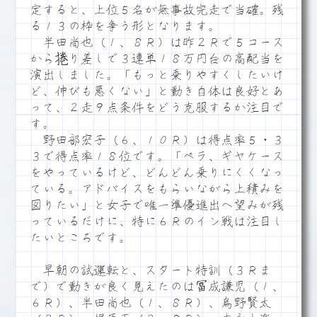
定すると、上位５名が無事故完走で当確。残
る１３の枠を争う形となります。
半田尚也（１、８Ｒ）は昨２Ｒで５コース
から捲り差しで３連単１８万円台の高配当を
演出しました。「もっと乗りやすくしたいけ
ど、伸びも悪くない」と動き自体は良好とあ
って、２走９点条件をどう克服するか注目で
す。
野田部宏子（６、１０Ｒ）は得点率５・３
３で得点率１８位です。「ペラ、ギヤケース
をやっているけど、どんどん乗りにくくなっ
ている。アドバイスをもらいながら上積みを
図りたい」と女子で唯一準優進出へ望みが残
っているだけに、特に６Ｒのイン戦は注目し
たいところです。
早朝の試運転と、スタート特訓（３Ｒま
で）で動きが良く見えたのは冨成謙児（１、
６Ｒ）、半田尚也（１、８Ｒ）、烏野賢太