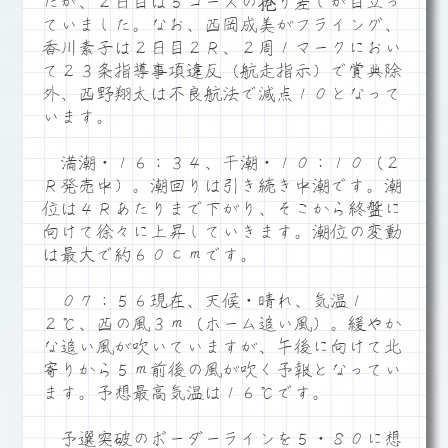
たが、２日目は５コースの捲り差しが目立っ
ていました。なお、西岡成美がフライング、
香川素子は２日目２Ｒ、２周１マークにおい
て２３条指導事項違反（航走指示）で賞典除
外、西野翔太は不良航法で減点１０となって
います。
満潮・１６：３４、干潮・１０：１０（２
Ｒ発売中）。潮回りは引き続き中潮です。潮
位は４Ｒあたりまで下がり、そこから終盤に
向けて徐々に上昇していきます。潮位の変動
は最大で約６０ｃｍです。
０７：５６現在、天候・晴れ、気温１
２℃、西の風３ｍ（ホーム追い風）。緩やか
な追い風が吹いていますが、午後に向けて北
寄りから５ｍ前後の風が吹く予報となってい
ます。予想最高気温は１６℃です。
予選突破のボーダーラインを５・８０に想