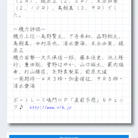
（２Ｒ）、梶原正（２、８Ｒ）、末永由楽
（２、１０Ｒ）、鳥飼眞（３、９Ｒ）でし
た。
～機力評価～
機力上位…烏野賢太、下寺秀和、西野翔太、
鳥飼眞、中村辰也、清水愛海、末永由楽、梶
原正
機力劣勢…大久保信一郎、藤本佳史、池上隆
行、豊田聡、菅野はやか、山口裕太、薮内瑞
希、杉山勝匡、矢野真梨菜、前原大道
一発期待…４Ｒ３枠・加倉侑征、９Ｒ５枠・
清水愛海
ボートレース鳴門ＨＰ「直前予想」をチェッ
ク♪
http://www.n14.jp