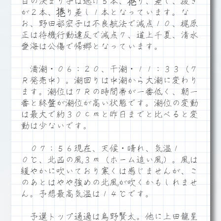
目の決まり手は逃げ５本、捲り、差し、抜き
が２本、捲り差し１本となっています。な
お、野田部宏子は不良航法で減点１０、梶原
正は待機行動違反で減点７、道上千夏、清水
愛海は公傷で帰郷となっています。
満潮・０６：２０、干潮・１１：３３（７
Ｒ発売中）。潮回りは中潮から大潮に変わり
ます。潮位は７Ｒの時間帯が一番低く、朝一
番と終盤が潮位が高い状態です。潮位の変動
は最大で約３０ｃｍと昨日までと比べると変
動は少ないです。
０７：５６現在、天候・晴れ、気温１
０℃、北西の風３ｍ（ホーム追い風）。風は
緩やかに吹いており寒くは感じませんが、こ
のあとはやや強めの北風が吹くかもしれませ
ん。予想最高気温は１４℃です。
予選トップ通過は烏野賢太。他に上田龍星