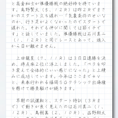
と高倉和士が準優勝戦の絶好枠を得ていま
す。烏野賢太（５、１２Ｒ）は昨２Ｒでまさ
かのスタート立ち遅れ…「気象条件のせいな
のか、行き足がよくなかったのでスタートで
遅れた。それでも伸びに関しては節イチで
す」と話していました。準優勝戦は石川真二
（１、１２Ｒ）と同じレースとあって、進入
から目が離せません。
上田龍星（７、１１Ｒ）は３日目連勝を決
め、得点率２位に浮上しました。「ペラを叩
き変えて全体的にいい感じになった」と上積
みに成功しています。今年はここまで４Ｖ
と、来春行われる福岡ＳＧクラシック出場権
を懸けて勝負駆けが続きます。
早朝の試運転と、スタート特訓（３Ｒま
で）で動きが良く見えたのは石川真二（１、
１２Ｒ）、鳥飼眞（２、１０Ｒ）、西野翔太