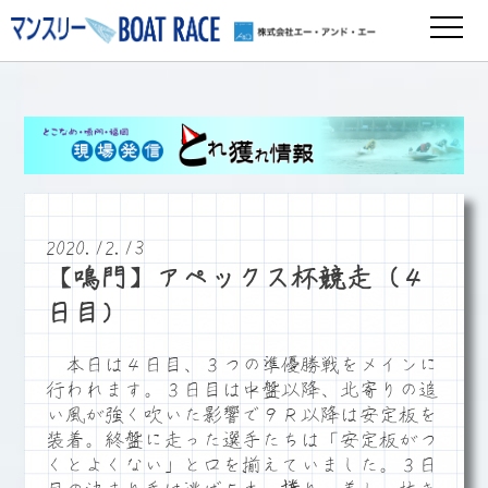
2020.12.13
【鳴門】アペックス杯競走（４
日目）
本日は４日目、３つの準優勝戦をメインに
行われます。３日目は中盤以降、北寄りの追
い風が強く吹いた影響で９Ｒ以降は安定板を
装着。終盤に走った選手たちは「安定板がつ
くとよくない」と口を揃えていました。３日