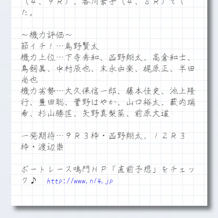
（４、９Ｒ）、香川素子（４、８Ｒ）でし
た。
～機力評価～
節イチ！…烏野賢太
機力上位…下寺秀和、西野翔太、高倉和士、
鳥飼眞、中村辰也、末永由楽、梶原正、半田
尚也
機力劣勢…大久保信一郎、藤本佳史、池上隆
行、豊田聡、菅野はやか、山口裕太、薮内瑞
希、杉山勝匡、矢野真梨菜、前原大道
一発期待…９Ｒ３枠・西野翔太、１２Ｒ３
枠・渡辺崇
ボートレース鳴門ＨＰ「直前予想」をチェッ
ク♪
http://www.n14.jp