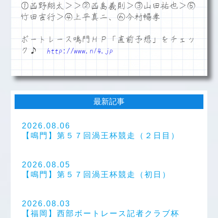
①西野翔太＞＞②西島義則＞③山田祐也＞⑤
竹田吉行＞④上平真二、⑥今村暢孝
ボートレース鳴門ＨＰ「直前予想」をチェッ
ク♪
http://www.n14.jp
最新記事
2026.08.06
【鳴門】第５７回渦王杯競走（２日目）
2026.08.05
【鳴門】第５７回渦王杯競走（初日）
2026.08.03
【福岡】西部ボートレース記者クラブ杯