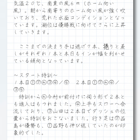
気温２０℃、南東の風６ｍ（ホーム向い
風）。朝から南寄りのホーム向い風が強く吹
いており、荒れた水面コンディションとなっ
ています。潮位は優勝戦に向けてさらに上昇
していきます。
ここまでの決まり手は逃げ７本、捲りと差
しがそれぞれ１本と本日もインが幅を利かせ
ている傾向となっています。
～スタート特訓～
１本目①②⑥③④／⑤ ２本目①②⑥④／
③⑤
特訓から⑥今村が前付けに伺う形で２本と
も進入はもつれました。④上平もスローへ合
流しており、③山田は２本目でダッシュの位
置から特訓をおこないました。行き足は②西
島が優勢も、①西野も伸び返していたのが印
象的でした。