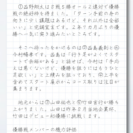
①西野翔太は８戦５勝オール２連対で優勝
戦の絶好枠を得ました。「ターン手前の舟の
向きに少し課題はあるけど、それ以外は全部
いい」と完調宣言です。２年７カ月ぶりの優
勝へ一気に突き進みたいところです。
そこへ待ったをかけるのは②西島義則と⑥
今村暢孝です。西島は「行き足がよくてスタ
ートで余裕がある」と話せば、今村は「手応
えは悪くないけど、優勝を狙うにはもうひと
足欲しい」と上積みを狙っており、④上平を
含めてスタート展示からコース取りは注目が
集まります。
地元からは③山田祐也と⑤竹田吉行が勝ち
上がりました。山田は昨年８月当地企業杯、
竹田はデビュー初優勝に挑戦します。
優勝戦メンバーの機力評価