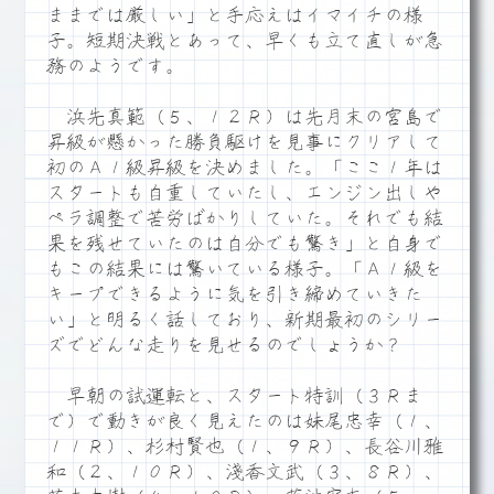
ままでは厳しい」と手応えはイマイチの様
子。短期決戦とあって、早くも立て直しが急
務のようです。
浜先真範（５、１２Ｒ）は先月末の宮島で
昇級が懸かった勝負駆けを見事にクリアして
初のＡ１級昇級を決めました。「ここ１年は
スタートも自重していたし、エンジン出しや
ペラ調整で苦労ばかりしていた。それでも結
果を残せていたのは自分でも驚き」と自身で
もこの結果には驚いている様子。「Ａ１級を
キープできるように気を引き締めていきた
い」と明るく話しており、新期最初のシリー
ズでどんな走りを見せるのでしょうか？
早朝の試運転と、スタート特訓（３Ｒま
で）で動きが良く見えたのは妹尾忠幸（１、
１１Ｒ）、杉村賢也（１、９Ｒ）、長谷川雅
和（２、１０Ｒ）、淺香文武（３、８Ｒ）、