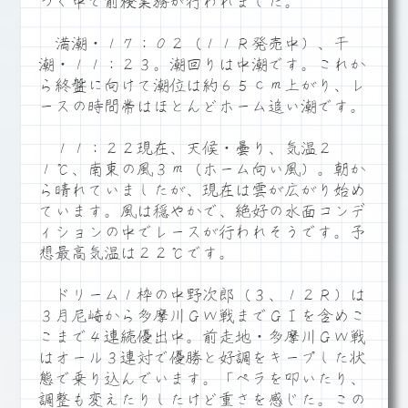
つく中で前検業務が行われました。
満潮・１７：０２（１１Ｒ発売中）、干
潮・１１：２３。潮回りは中潮です。これか
ら終盤に向けて潮位は約６５ｃｍ上がり、レ
ースの時間帯はほとんどホーム追い潮です。
１１：２２現在、天候・曇り、気温２
１℃、南東の風３ｍ（ホーム向い風）。朝か
ら晴れていましたが、現在は雲が広がり始め
ています。風は穏やかで、絶好の水面コンデ
ィションの中でレースが行われそうです。予
想最高気温は２２℃です。
ドリーム１枠の中野次郎（３、１２Ｒ）は
３月尼崎から多摩川ＧＷ戦までＧⅠを含めこ
こまで４連続優出中。前走地・多摩川ＧＷ戦
はオール３連対で優勝と好調をキープした状
態で乗り込んでいます。「ペラを叩いたり、
調整も変えたりしたけど重さを感じた。この