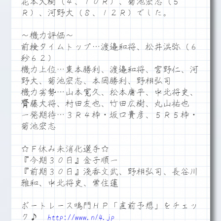
花本大樹（４、１０Ｒ）、菊池宏志（５
Ｒ）、河野大（８、１２Ｒ）でした。
～機力評価～
前検タイムトップ…渡邉和将、松井洪弥（６
秒６２）
機力上位…東本勝利、渡邉和将、宮野仁、河
野大、菊池宏志、本岡勝利、野相弘司
機力劣勢…山本寛久、松本庸平、中北将史、
齊藤大将、村田友也、竹田広樹、丸山祐也
一発期待…３Ｒ４枠・坂口貴彦、５Ｒ５枠・
菊池宏志
☆Ｆ休み未消化選手☆
『今期３０日』金子順一
『前期３０日』淺香文武、野相弘司、長谷川
雅和、中北将史、常住蓮
ボートレース鳴門ＨＰ「直前予想」をチェッ
ク♪
http://www.n14.jp