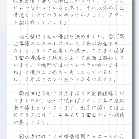
⑥水原慎「乗り心地はよかったし、ターン足
にもつながっていると思う。それ以外の足は
普通ですのでペラをやっていきます。スター
ト勘は合っています」
地元勢は３名が優出を決めました。①河野
は準優のスタートについて「安心安全すぎ
た」としきりに反省した様子。ここまで通算
３回の優勝全て地元とあって水面は熟知して
います。「鳴門ではいつもペラが合います
ね」と機力は上位の一角に入っているだけ
に、２年ぶりのＶへ先マイあるのみです。
②村田は今回２カ月半ぶりの実戦復帰とな
りましたが、地元に限れば２０１２年７月以
来の優出となっています。出足に関しては上
位クラスだけに、４年ぶり３回目のＶへ期待
が集まります。
⑥水原は昨１２Ｒ準優勝戦で５コースから