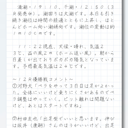
満潮・１９：１０、干潮・１２：５０（３
Ｒ発売中）。潮回りは大潮です。本日も引き
続き潮位は時間の経過とともに上昇し、ほと
んどホーム向い潮傾向です。潮位の変動は約
１ｍ１０ｃｍです。
１１：２２現在、天候・晴れ、気温２
３℃、西の風２ｍ（ホーム追い風）。朝から
日差しが出ておりポカポカ陽気となっていま
す。予想最高気温は２４℃です。
～１２Ｒ優勝戦コメント～
①河野大「ペラをやって３日目は足がよかっ
た。全体にいいけど乗りにくさがあるのでペ
ラ調整はやっていく。ピット離れは問題ない
けど、あとはスタートですね」
②村田友也「出足型でいいと思います。伸び
は坂井（康嗣）さんのほうがいいけど、出足