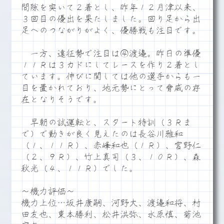
間隙を突いて２着とし、昨年１２月津以来、
３回目の優出を果たしました。回り足から出
足へのつながりがよく、優勝戦も注目です。
一方、遠征勢で注目は④渡邉。昨日の準優
１１Ｒは３カドにしてレースを作り２着とし
ています。伸びに関しては他の選手からも一
目を置かれており、地元勢にとって脅威の存
在となりそうです。
早朝の試運転と、スタート特訓（３Ｒま
で）で動きが良く見えたのは長谷川雅和
（１、１１Ｒ）、赤峰和也（１Ｒ）、宮野仁
（２、９Ｒ）、竹上真司（３、１０Ｒ）、森
秋光（４、１１Ｒ）でした。
～機力評価～
機力上位…坂井康嗣、河野大、渡邉和将、村
田友也、東本勝利、松井洪弥、水原慎、菊池