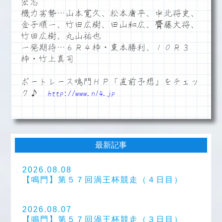
宏志
機力劣勢…山本寛久、松本庸平、中北将史、
金子順一、竹田広樹、田山和広、齊藤大将、
竹田広樹、丸山祐也
一発期待…６Ｒ４枠・東本勝利、１０Ｒ３
枠・竹上真司
ボートレース鳴門ＨＰ「直前予想」をチェッ
ク♪
http://www.n14.jp
最新記事
2026.08.08
【鳴門】第５７回渦王杯競走（４日目）
2026.08.07
【鳴門】第５７回渦王杯競走（３日目）