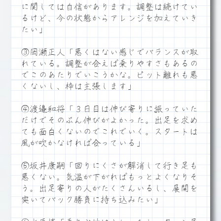
に関しては自信があります。調整は続けてい
るけど、今の状態からアレンジを加えていき
たい」
③岡瀬正人「悪くはない感じでバランスが取
れている。調整が合えば乗りやすさもあるの
でこのあたりでいこうかな。ピット離れも悪
くないし、枠は主張します」
④渡邉和将「３日目は伸び寄りに振っていた
だけでそのぶん伸びがよかった。出足を求め
ても面白くないのでこれでいく。スタートは
風が吹かなければ合っている」
⑤坂井康嗣「回りにくさが解消して行き足も
悪くない。気温が下がればもっとよくなりそ
う。出足寄りの人がたくさんいるし、展開を
突いてバック勝負に持ち込みたい」