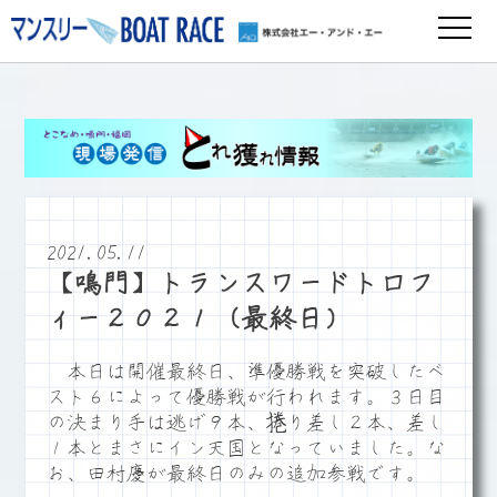
2021.05.11
【鳴門】トランスワードトロフ
ィー２０２１（最終日）
本日は開催最終日、準優勝戦を突破したベ
スト６によって優勝戦が行われます。３日目
の決まり手は逃げ９本、捲り差し２本、差し
１本とまさにイン天国となっていました。な
お、田村慶が最終日のみの追加参戦です。