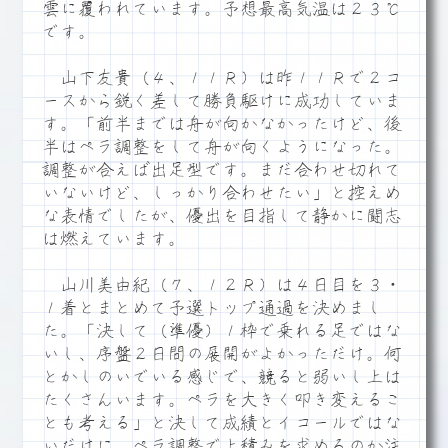
雲に覆われています。予想最高気温は２３℃
です。
山下友貴（４、１１Ｒ）は昨１１Ｒで２コ
ースから鋭く差して勝負駆けに成功していま
す。「前半までは舟が向かなかったけど、後
半はペラ調整をして舟が向くようになった。
調整が合えば出足型です。まだ合わせ切れて
いないけど、しっかり合わせたい」と控えめ
な表情でしたが、優出を目指して静かに闘志
は燃えています。
山川美由紀（７、１２Ｒ）は４日目を３・
１着とまとめて予選トップ通過を決めまし
た。「決して（準優）１枠で乗れる足ではな
いし、序盤２日間の展開がよかっただけ。何
とかしのいでいる感じで、競ると弱いし上は
たくさんいます。ペラを大きく叩き変えるこ
とも考える」と決して成績とイコールではな
いだけに、ペラ調整で上積みを求めるのか注