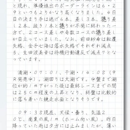
と現れ、準優進出のボーダーラインは６・２
９といつもよりかなり高くなりました。４日
目の決まり手は逃げ６本、差し３本、捲り差
し２本、抜き１本と捲りが不発に終わった一
方で、２コース差しや奇数コースの捲り差し
が目立っていました。なお、前田紗希は転覆
失格、金子七海は落水失格でそれぞれ減点
５、生田波美音は待機行動違反で減点７とな
っています。
満潮・０７：０１、干潮・１４：０８（９
Ｒ発売中）。潮回りは大潮です。中盤まで潮
位が約１ｍ下がった後は最終レースまでの間
は２５ｃｍ程度の上昇となり、終盤は比較的
に落ち着いた競走水面となりそうです。
０９：３８現在、天候・曇り、気温２
０℃、南東の風１ｍ（ホーム向い風）。昨日
降っていた雨は夕方には止みましたが、薄い