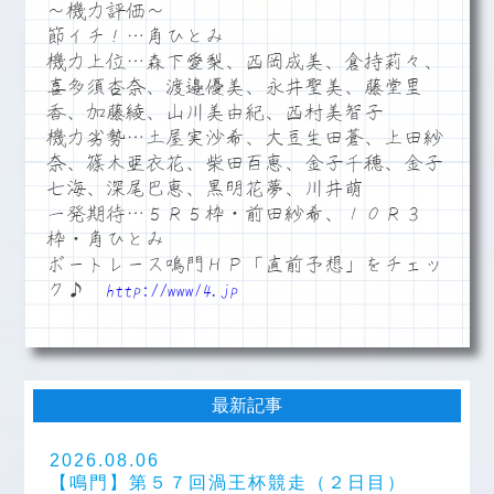
～機力評価～
節イチ！…角ひとみ
機力上位…森下愛梨、西岡成美、倉持莉々、
喜多須杏奈、渡邉優美、永井聖美、藤堂里
香、加藤綾、山川美由紀、西村美智子
機力劣勢…土屋実沙希、大豆生田蒼、上田紗
奈、篠木亜衣花、柴田百恵、金子千穂、金子
七海、深尾巴恵、黒明花夢、川井萌
一発期待…５Ｒ５枠・前田紗希、１０Ｒ３
枠・角ひとみ
ボートレース鳴門ＨＰ「直前予想」をチェッ
ク♪
http://www14.jp
最新記事
2026.08.06
【鳴門】第５７回渦王杯競走（２日目）