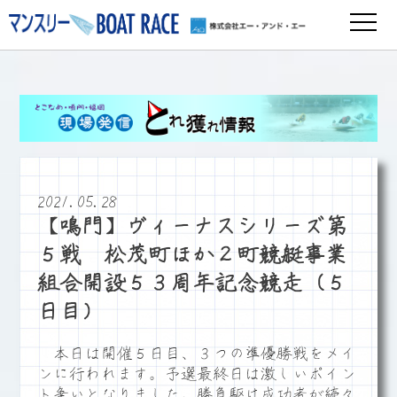
2021.05.28
【鳴門】ヴィーナスシリーズ第
５戦 松茂町ほか２町競艇事業
組合開設５３周年記念競走（５
日目）
本日は開催５日目、３つの準優勝戦をメイ
ンに行われます。予選最終日は激しいポイン
ト争いとなりました。勝負駆け成功者が続々