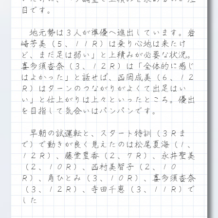
目です。
地元勢は３人が準優へ進出しています。岩
崎芳美（５、１１Ｒ）は乗り心地は来たけ
ど、まだ足は弱い」と上積みが必要な状況。
喜多須杏奈（３、１２Ｒ）は「全体的に感じ
はよかった」と話せば、西岡成美（６、１２
Ｒ）はターンのつながりがよくて出足はい
い」と仕上がりは上々といったところ。優出
を目指して気合いはパンパンです。
早朝の試運転と、スタート特訓（３Ｒま
で）で動きが良く見えたのは松尾夏海（１、
１２Ｒ）、藤堂里香（２、７Ｒ）、永井聖美
（２、１０Ｒ）、西村美智子（２、１０
Ｒ）、角ひとみ（３、１０Ｒ）、喜多須杏奈
（３、１２Ｒ）、寺田千恵（３、１１Ｒ）で
した