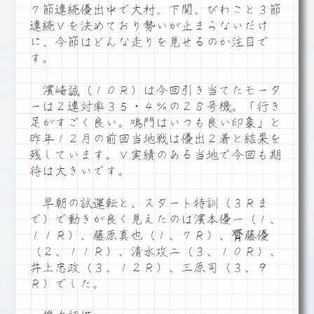
７節連続優出中で大村、下関、びわこと３節
連続Ｖを決めており勢いが止まらないだけ
に、今節はどんな走りを見せるのか注目で
す。
濱崎誠（１０Ｒ）は今回引き当てたモータ
ーは２連対率３５・４％の２８号機。「行き
足がすごく良い。鳴門はいつも良い印象」と
昨年１２月の前回当地戦は優出２着と結果を
残しています。Ｖ実績のある当地で今回も期
待は大きいです。
早朝の試運転と、スタート特訓（３Ｒま
で）で動きが良く見えたのは濱本優一（１、
１１Ｒ）、藤原真也（１、７Ｒ）、齊藤優
（２、１１Ｒ）、清水攻二（３、１０Ｒ）、
井上忠政（３、１２Ｒ）、三原司（３、９
Ｒ）でした。