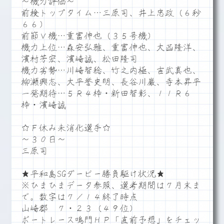
～機力評価～
前検トップタイム…三原司、井上忠政（６秒
６６）
前節Ｖ機…重富伸也（３５号機）
機力上位…森安弘雅、重富伸也、大西隆洋、
濱村芳宏、濱崎誠、松田隆司
機力劣勢…川崎智稔、竹之内極、吉武真也、
柳瀬興志、大平誉史明、長谷川巌、寺本昇平
一発期待…５Ｒ４枠・新田智彰、１１Ｒ６
枠・濱崎誠
☆Ｆ休み未消化選手☆
～３０日～
三原司
★平和島SGダービー勝負駆け状況★
※ひまひまデータ参照、選考期間は７月末ま
で。数字は７／１４終了時点
山崎郡 ７・２３（４９位）
ボートレース鳴門ＨＰ「直前予想」をチェッ