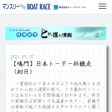
2021.07.15
【鳴門】日本トーター杯競走
（初日）
一宮稔弘が７年４カ月ぶりの地元戦Ｖを決
めてから約３週間が経ち、７月最初のシリー
ズは本日から５日間開催で行われます。昨日
の前検日は前節との気温差が大きく、前検日
は回転の鈍さを指摘する声がチラホラと聞こ