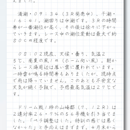
えました。
満潮・０９：３４（３Ｒ発売中）、干潮・
１６：４１。潮回りは中潮です。３Ｒの時間
帯が一番潮位が高く、その後は徐々に下がっ
ていきます。レース中の潮位変動は最大で約
８０ｃｍ程度です。
０８：０２現在、天候・曇り、気温２
５℃、南東の風１ｍ（ホーム向い風）。朝か
らレース場周辺は厚い雲に覆われています。
一時雷が鳴る時間帯もありましたが、現時点
で雨は降っていません。このあとも不安定な
天気が続く予報で、予想最高気温は２７℃で
す。
ドリーム戦１枠の山崎郡（７、１２Ｒ）は
２連対率２６・７％の５６号機を引き当てま
した。「ペラ調整はした。特訓の感じは悪く
なかった」と手応えはまずまず。４月末から