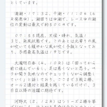
としています。
満潮・１７：３２、干潮・１１：０４（６
Ｒ発売中）。潮回りは中潮で、レース中の潮
位の変動は最大で約５０ｃｍです。
０７：５５現在、天候・晴れ、気温１
３℃、無風状態です。このあとは北寄りの風
が吹いても緩やかな風が吹く予報となってお
り、予想最高気温は１９℃です。
大瀧明日香（４、１０Ｒ）は「回ってから
前に進んでいるし、足は悪くないと思う。ペ
ラが開き気味なのでチェックしながら調整し
ていく」と話しており、ここまで３戦２勝、
オール２連対と結果を残しているだけに、３
日目以降の活躍に期待です。
河野大（８、１２Ｒ）はシリーズ２勝を挙