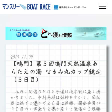
2019.11.09
【鳴門】第３回鳴門天然温泉あ
らたえの湯 なるみ丸カップ競走
（３日目）
本日は開催３日目と予選は後半戦に差し掛
かりました。中村晃朋は好枠を生かし、岡祐
臣は逃げと捲りで２日目は連勝。服部幸男が
２日目の１回乗りを捲り差して無傷の３連勝