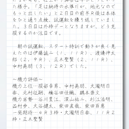
げながらも、仕上がり具合は今ひとつといっ
た様子。「足は納得の水準だが、地元なので
もっと出したい」と２日目の前半Ｒ後は本体
をひと通り点検、試運転を繰り返していまし
た。３日目は外枠デーとなりますが、どう克
服するのか注目です。
朝の試運転、スタート特訓で動きが良く見
えたのは伊藤誠二（１、１１Ｒ）、渡邊伸太
郎（２．９Ｒ）、正木聖賢（２、１１Ｒ）、
中村晃朋（３、１２Ｒ）でした。
～機力評価～
機力上位…服部幸男、中村晃朋、大瀧明日
香、北村征嗣、橋谷田佳織、鶴本崇文
機力劣勢…谷川里江、深山祐二、杉江浩明、
西村歩、大谷健太、柴田直哉、柴田百恵
一発期待…４Ｒ３枠・大瀧明日香、１１Ｒ２
枠・正木聖賢