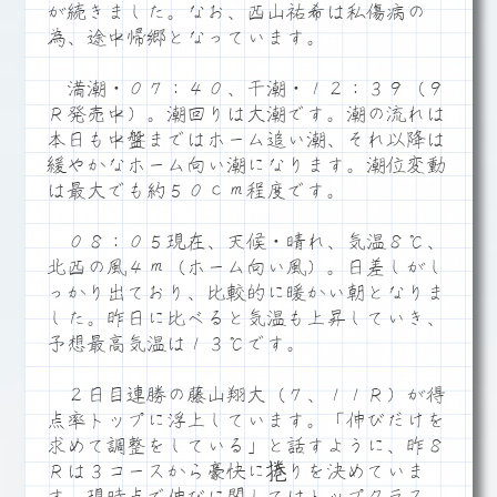
が続きました。なお、西山祐希は私傷病の
為、途中帰郷となっています。
満潮・０７：４０、干潮・１２：３９（９
Ｒ発売中）。潮回りは大潮です。潮の流れは
本日も中盤まではホーム追い潮、それ以降は
緩やかなホーム向い潮になります。潮位変動
は最大でも約５０ｃｍ程度です。
０８：０５現在、天候・晴れ、気温８℃、
北西の風４ｍ（ホーム向い風）。日差しがし
っかり出ており、比較的に暖かい朝となりま
した。昨日に比べると気温も上昇していき、
予想最高気温は１３℃です。
２日目連勝の藤山翔大（７、１１Ｒ）が得
点率トップに浮上しています。「伸びだけを
求めて調整をしている」と話すように、昨８
Ｒは３コースから豪快に捲りを決めていま