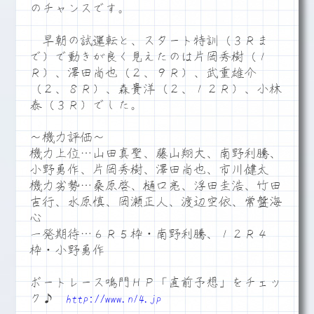
のチャンスです。
早朝の試運転と、スタート特訓（３Ｒま
で）で動きが良く見えたのは片岡秀樹（１
Ｒ）、澤田尚也（２、９Ｒ）、武重雄介
（２、８Ｒ）、森貴洋（２、１２Ｒ）、小林
泰（３Ｒ）でした。
～機力評価～
機力上位…山田真聖、藤山翔大、南野利騰、
小野勇作、片岡秀樹、澤田尚也、市川健太
機力劣勢…桑原啓、樋口亮、浮田圭浩、竹田
吉行、水原慎、岡瀬正人、渡辺空依、常盤海
心
一発期待…６Ｒ５枠・南野利騰、１２Ｒ４
枠・小野勇作
ボートレース鳴門ＨＰ「直前予想」をチェッ
ク♪
http://www.n14.jp