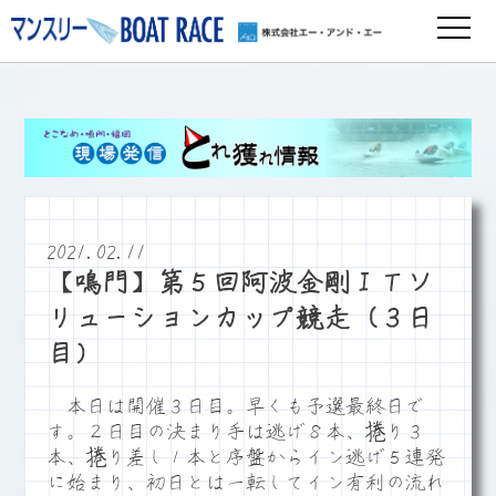
2021.02.11
【鳴門】第５回阿波金剛ＩＴソ
リューションカップ競走（３日
目）
本日は開催３日目。早くも予選最終日で
す。２日目の決まり手は逃げ８本、捲り３
本、捲り差し１本と序盤からイン逃げ５連発
に始まり、初日とは一転してイン有利の流れ