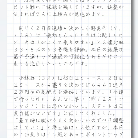
す。現時点で伸びに関してはトップクラス。
ピット離れに課題を残していますが、調整が
決まればさらに上積みが見込めます。
同じく２日目連勝を決めた小野勇作（７、
１２Ｒ）は「最初もらったときは心配したけ
ど、カカリがよくて乗りやすい」と２連対率
３３・５％の６３号機を評価。本日の結果次
第で予選トップ通過の可能性もあるだけに２
走とも注目したいところです。
小林泰（３Ｒ）は初日は６コース、２日目
は５コースから捲りを決めてどちらも３連単
２万円台の高配当を提供しています。「全速
で行ったけど、あんなに早い（昨１２Ｒ・コ
ンマ０１）とは思わなかった。スタートは正
直自信がないです」と話してくれました。
「差す時に艇がうまく向かないのでペラ調整
はしていく」と得点率は１２位ですが、本日
の１回乗りはイン戦とあってポイントアップ