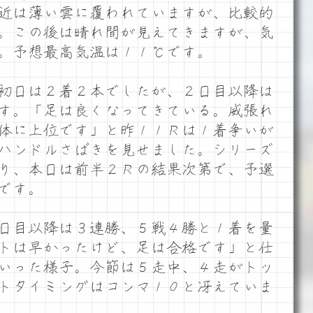
近は薄い雲に覆われていますが、比較的
。この後は晴れ間が見えてきますが、気
。予想最高気温は１１℃です。
初日は２着２本でしたが、２日目以降は
す。「足は良くなってきている。威張れ
体に上位です」と昨１１Ｒは１着争いが
ハンドルさばきを見せました。シリーズ
り、本日は前半２Ｒの結果次第で、予選
です。
２日目以降は３連勝、５戦４勝と１着を量
トは早かったけど、足は合格です」と仕
いった様子。今節は５走中、４走がトッ
トタイミングはコンマ１０と冴えていま