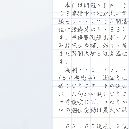
本日は開催４日目、予
ら３連勝中の池永太が得
線をリードしてきた関浩
位は渡邉翼の５・３３と
す。準優勝戦進出ボーダ
事故完走当確、残り７枠
また野間大樹と江夏満は
す。
満潮・１６：１９、１
(５Ｒ発売中)。潮回り
低くなります。その後は
ホーム向かい潮となりま
ｍ前後吹けば、うねりが
中の潮位変動は最大で約
０８：０５現在、天候