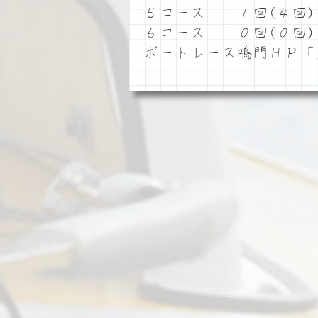
５コース １回(４回)
６コース ０回(０回)
ボートレース鳴門ＨＰ