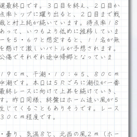
選最終日です。３日目を終え、２日目か
点率トップに躍り出ると、２日目まで戦
哉と村上純が続いています。得点率１８
あって、いつもより低めに推移していま
ーを５・６７と想定すると、１１名が無
を懸けて激しいバトルが予想されます。
公傷でそれぞれ途中帰郷となっていま
１９ｃｍ、干潮・１０：４５、８０ｃｍ
は中潮です。本日は５Ｒごろに潮位が一番
最終レースに向けて上昇を続けていき、
す。昨日同様、終盤はホーム追い風が５
生じてくることもありそうです。レース
３０ｃｍ程度です。
・曇り、気温８℃、北西の風２ｍ（ホー