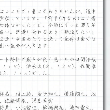
はここまで１着こそありませんが、道中
貢献しています。「前半(昨５Ｒ)は１着
勿体なかったけど、今節はずっと回り足
良い。準優に乗れるように頑張りたい」
２走１４点あたりと決して条件は楽でな
出へ気合が入ります。
ート特訓で動きが良く見えたのは関浩哉
、１１Ｒ)、池永太(２、１２Ｒ)、作間章
(３、１１Ｒ)でした。
祥昌、村上純、金子和之、後藤翔之、池
、佐藤博亮、福島勇樹
将典、小池哲也、柳瀬興志、池田雷太、