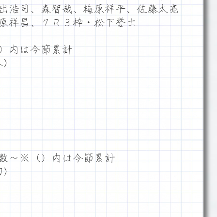
出浩司、森智哉、梅原祥平、佐藤太亮
原祥昌、７Ｒ３枠・松下誉士
）内は今節累計
)
数～※（）内は今節累計
)