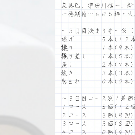
泉具巳、宇田川信一、新
一発期待…６Ｒ５枠・大
～３日目決まり手～※（
逃げ ５本(１２本
捲り １本(９本)
捲り差し １本(５本)
差し ２本(７本)
抜き ３本(３本)
恵まれ ０本(０本)
～３日目コース別１着回
１コース ５回(１２回
２コース ３回(８回)
３コース ３回(８回)
４コース ０回(４回)