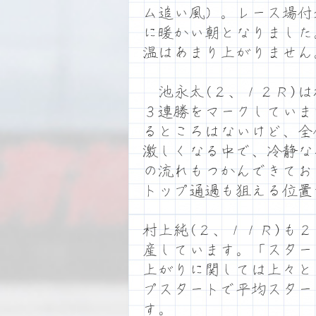
ム追い風）。レース場付
に暖かい朝となりました
温はあまり上がりません
池永太(２、１２Ｒ)は
３連勝をマークしていま
るところはないけど、全
激しくなる中で、冷静な
の流れもつかんできてお
トップ通過も狙える位置
村上純(２、１１Ｒ)も
産しています。「スター
上がりに関しては上々と
プスタートで平均スター
す。