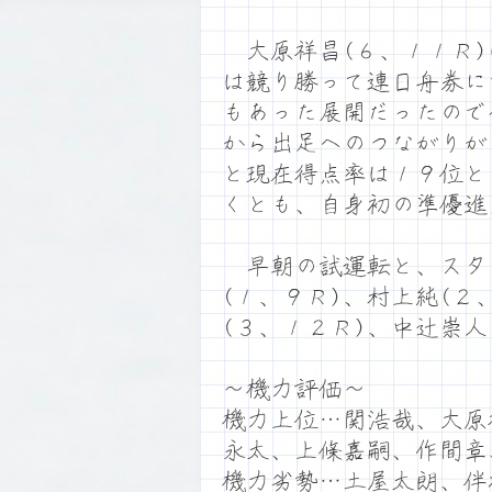
大原祥昌(６、１１Ｒ)
は競り勝って連日舟券に
もあった展開だったので
から出足へのつながりが
と現在得点率は１９位と
くとも、自身初の準優進
早朝の試運転と、スタ
(１、９Ｒ)、村上純(２
(３、１２Ｒ)、中辻崇人
～機力評価～
機力上位…関浩哉、大原
永太、上條嘉嗣、作間章
機力劣勢…土屋太朗、伴