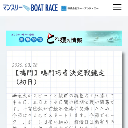
2020.03.28
【鳴門】鳴門巧者決定戦競走
（初日）
峰竜太がスピードと抜群の調整力で圧勝して
中６日。本日より４日間の短期決戦が開幕で
す。一宮稔弘が前検不合格で欠場したため、
今節は４２名でスタートします。今節でモー
ター、ボートは使い納め。前検日は南寄りの