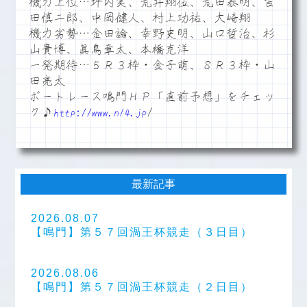
機力上位…坪内実、荒井翔伍、荒田泰明、吉
田慎二郎、中岡健人、村上功祐、大崎翔
機力劣勢…金田論、幸野史明、山口哲治、杉
山貴博、眞鳥章太、本橋克洋
一発期待…５Ｒ３枠・金子萌、８Ｒ３枠・山
田亮太
ボートレース鳴門ＨＰ「直前予想」をチェッ
ク♪
/
http://www.n14.jp
最新記事
2026.08.07
【鳴門】第５７回渦王杯競走（３日目）
2026.08.06
【鳴門】第５７回渦王杯競走（２日目）