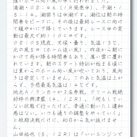
強いホーム向い風の中で行われました。
満潮・０８：４６（１Ｒ発売中）、干潮・１
５：１４。潮回りは中潮です。潮位は朝の時
間帯をピークに、その後は最終レースに向け
て緩やかに下降していきます。レース中の変
動は最大で約１１０ｃｍです。
０８：０５現在、天候・曇り、気温１３℃、
北の風５ｍ（ホーム追い風）。昨夜から朝に
かけて雨が降る時間帯もあり、厚い雲に覆わ
れています。朝のスタート特訓が始まる頃に
は東からのホーム向い風が吹いており、風向
きは安定していません。このあと気温は上が
らず、予想最高気温は１４℃です。
地元Ａ１ランカーが３名参戦。ドリーム戦絶
好枠の興津藍（４、１２Ｒ）。「何もしてい
ない状態で行ったけど、普通に動いたし違和
感はない。いつも通りの調整をやっていく」
と短期決戦だけに、初日から気が抜けませ
ん。
山田祐也（５、１２Ｒ）は「いいエンジンで