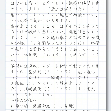
はないと思う」と早くもペラ調整に時間を費
やしていました。「最近は調子がよかったり
悪かったりしているので地元で頑張りたい」
と地元戦で気合いが入ります。
市橋卓士（３、１２Ｒ）は「そのまま乗って
みたけど微妙な感じだった。調整は色々やっ
ていくつもり」と２連対率２８％の７６号機
を評価。「１年間使ったエンジンだし、整備
で劇的には変わらなさそう」と話していまし
たが、地元戦でどんな走りを見せるでしょう
か。
早朝の試運転、スタート特訓で動きが良く見
えたのは星栄爾（１、１１Ｒ）、佐口達也
（２、１０Ｒ）、中岡健人（２、７Ｒ）、荒
井翔伍（２、９Ｒ）、市橋卓士（３、１２
Ｒ）、濱崎直矢（３、１１Ｒ）、山田亮太
（３、８Ｒ）でした。
～機力評価～
前節Ｖ機…齋藤和政（１６号機）