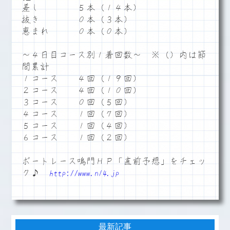
差し ５本（１４本）
抜き ０本（３本）
恵まれ ０本（０本）
～４日目コース別１着回数～ ※（）内は節
間累計
１コース ４回（１９回）
２コース ４回（１０回）
３コース ０回（５回）
４コース １回（７回）
５コース １回（４回）
６コース １回（２回）
ボートレース鳴門ＨＰ「直前予想」をチェッ
ク♪
http://www.n14.jp
最新記事