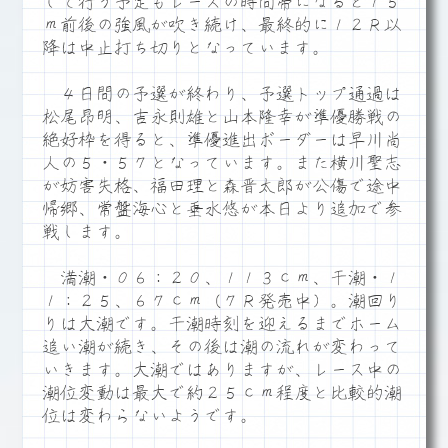
して行う予定もレースの時間帯になると１５
ｍ前後の強風が吹き続け、最終的に１２Ｒ以
降は中止打ち切りとなっています。
４日間の予選が終わり、予選トップ通過は
松尾昂明、吉永則雄と山本隆幸が準優勝戦の
絶好枠を得ると、準優進出ボーダーは早川尚
人の５・５７となっています。また横川聖志
が妨害失格、福田理と森晋太郎が公傷で途中
帰郷、常盤海心と垂水悠が本日より追加で参
戦します。
満潮・０６：２０、１１３ｃｍ、干潮・１
１：２５、６７ｃｍ（７Ｒ発売中）。潮回り
りは大潮です。干潮時刻を迎えるまでホーム
追い潮が続き、その後は潮の流れが変わって
いきます。大潮ではありますが、レース中の
潮位変動は最大で約２５ｃｍ程度と比較的潮
位は変わらないようです。