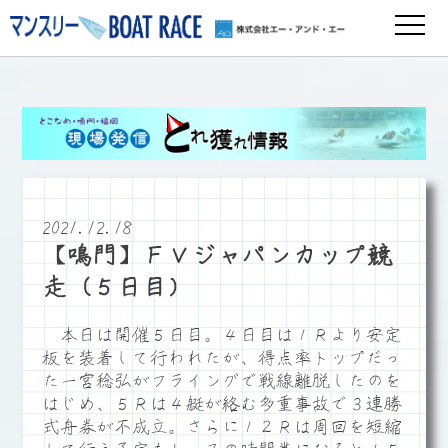
2021.12.18
【鳴門】ＦＶジャパンカップ競
走（５日目）
本日は開催５日目。４日目は１Ｒより安定
板を装着して行われたが、得点率トップだっ
た一宮稔弘がフライングで戦線離脱したのを
はじめ、５Ｒは４艇が絡む多重事故で３連勝
式舟券が不成立。さらに１２Ｒは周回を短縮