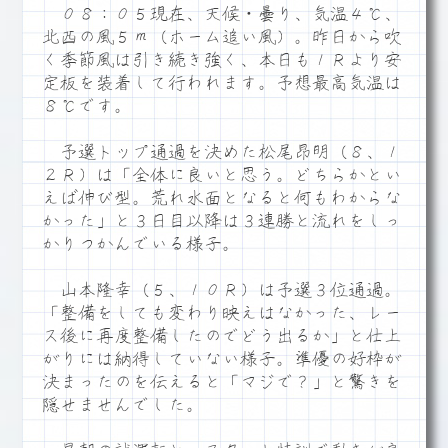
０８：０５現在、天候・曇り、気温４℃、
北西の風５ｍ（ホーム追い風）。昨日から吹
く季節風は引き続き強く、本日も１Ｒより安
定板を装着して行われます。予想最高気温は
８℃です。
予選トップ通過を決めた松尾昂明（８、１
２Ｒ）は「全体に良いと思う。どちらかとい
えば伸び型。荒れ水面となると何もわからな
かった」と３日目以降は３連勝と流れをしっ
かりつかんでいる様子。
山本隆幸（５、１０Ｒ）は予選３位通過。
「整備をしても変わり映えはなかった、レー
ス後に再度整備したのでどう出るか」と仕上
がりには納得していない様子。準優の好枠が
決まったのを伝えると「マジで？」と驚きを
隠せませんでした。