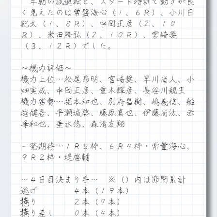
早朝の試運転と、スタート特訓で動きが良
く見えたのは常盤海心（１、６Ｒ）、小川日
紀太（１、８Ｒ）、中岡正彦（２、１０
Ｒ）、米田隆弘（２、１０Ｒ）、宮崎奨
（３、１２Ｒ）でした。
～機力評価～
機力上位…松尾昂明、宮崎奨、早川尚人、小
畑実成、中岡正彦、重木輝彦、長谷川親王
機力劣勢…堀本和也、別府昌樹、嶋義信、船
越健吾、平瀬城啓、藤原真也、伊藤尚汰、赤
峰和也、垂水悠、森清友翔
一発期待…１Ｒ５枠、６Ｒ４枠・常盤海心、
９Ｒ２枠・堤啓輔
～４日目決まり手～ ※（）内は節間累計
逃げ ４本（１９本）
捲り ２本（７本）
捲り差し ０本（４本）