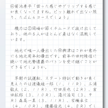
⑥菊池孝平「回った感じやグリップする感じ
が良くなってますね。ピット離れで出ない限
り、たぶん６コースでしょう」
機力は①岡崎が節イチムードで抜け出して
おり、他の５人がほとんど差はなく混戦して
います。
地元で唯一人優出した④興津はこれが意外
にも地元周年初優出です。前年の田村隆信に
続いて地元勢連覇のバトンを受け継ぐことが
できるでしょうか。
早朝の試運転、スタート特訓で動きが良く
見えたのは渡邉雄一郎（１、１１Ｒ）、三浦
敬太（２、１１Ｒ）、竹田辰也（２Ｒ）、吉
田拡郎（３、１０Ｒ）、湯川浩司（３、９
Ｒ）森高一真（３、１１Ｒ）、市橋卓士
（４、１０Ｒ）、権藤俊光（４、８Ｒ）でし