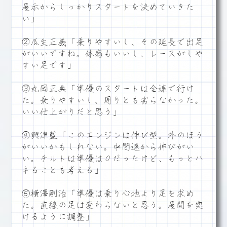
展示からしっかりスタートを決めていきた
い」
②瓜生正義「乗りやすいし、その延長で出足
がいいですね。体感もいいし、レースがしや
すい足です」
③丸岡正典「準優のスタートは全速で行け
た。乗りやすいし、周りとも劣らなかった。
いい仕上がりだと思う」
④興津藍「このエンジンは伸び型。外のほう
がいいかもしれない。中間速から伸びがい
い。チルトは準優は０だったけど、もっとハ
ネることも考える」
⑤横澤剛治「準優は乗り心地より足を求め
た。直線の足は変わらないと思う。展開を突
けるように調整」