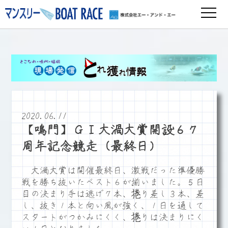
2020.06.11
【鳴門】ＧⅠ大渦大賞開設６７
周年記念競走（最終日）
大渦大賞は開催最終日、激戦だった準優勝
戦を勝ち抜いたベスト６が揃いました。５日
目の決まり手は逃げ７本、捲り差し３本、差
し、抜き１本と向い風が強く、１日を通して
スタートがつかみにくく、捲りは決まりにく