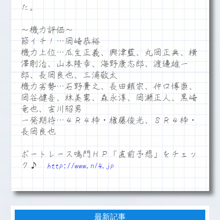
た。
～機力評価～
節イチ！…岡崎恭裕
機力上位…瓜生正義、興津藍、丸岡正典、横
澤剛治、山本隆幸、海野康志郎、渡邊雄一
郎、長岡良也、三浦敬太
機力劣勢…石野貴之、長田頼宗、仲口博崇、
岡谷健吾、林美憲、森永淳、岡瀬正人、黒崎
竜也、吉川昭男
一発期待…４Ｒ４枠・権藤俊光、８Ｒ４枠・
長岡良也
ボートレース鳴門ＨＰ「直前予想」をチェッ
ク♪
http://www.n14.jp
最新記事