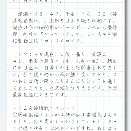
い１日となりました。
満潮・０８：４７、干潮・１６：３２（優
勝戦発売中）。潮回りは引き続き中潮です。
潮位は今の時間帯がピークで、これから優勝
戦に向けて下がっていきます。レース中の潮
位変動は約１ｍ１０ｃｍです。
０９：３８現在、天候・曇り、気温２
４℃、南東の風３ｍ（ホーム向い風）。朝方
に雨は止み、日差しが出る時間帯もありまし
た。引き続き向かい風が強く吹いており、こ
のあとは雨が降ったり止んだりと１日を通し
てどんよりとした天候となりそうです。予想
最高気温は２５℃です。
～１２Ｒ優勝戦コメント～
①岡崎恭裕「インから伸び返す雰囲気はあり
ました。行き足がしっかりしているし、ター
ンの返りや乗り心地もいいですね。あとはＳ