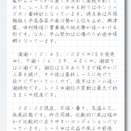
藍が２コースから差しを決めて激戦を制して
おり、レースタイム１分４５秒７は今シリー
ズの１番時計となっています。得点率は片岡
雅裕と平高奈菜の香川勢が上位を占め、興津
藍、田村隆信に菅章哉の地元勢が追いかける
形です。なお、平山智加は公傷のため途中帰
郷となっています。
満潮・１０：４３、１０８ｃｍ(５Ｒ発売
中)、干潮・１６：３９、４８ｃｍ。潮回り
は小潮です。潮位は５Ｒあたりまで緩やかに
上昇を続け、その後は最終レースに向けて
徐々に下がっていくので、後半はホーム追い
潮傾向です。レース中潮位の変動は最大で約
５５ｃｍ程度です。
０８：０８現在、天候・曇り、気温６℃、
無風状態です。昨日同様、比較的に風は穏や
かで比較的に走りやすいコンディションにな
っています。レース中は北西の風２ｍ前後