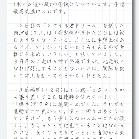
(ホーム追い風)の予報となっています。予想
最高気温は８℃です。
２日目の「スマイル君ドリーム」を制した
興津藍(７Ｒ)は「安定板が外れた２日目は初
日より良くなっている。足自体は中堅上位あ
るけど、少しかったるいところもあるので素
軽さを求めていきたい」と話していました。
３日目の１走は６枠で登場ですが、地元戦と
なれば好走することも多いだけに、間隙を突
いて浮上を狙ってくるかもしれません。
川原祐明(１２Ｒ)はイン逃げと５コースか
ら捲り差して２日目連勝を決めています。
「後半(昨９Ｒ)は展開一本でした。それでも
連勝できて良かった。ターン回りは良くなっ
ているけど、もう少し入口のスムーズさが欲
しい。もらったときは出ていることはなかっ
たけど、良くなってきている」と当初から素