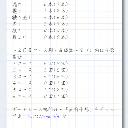
逃げ ５本(９本)
捲り １本(２本)
捲り差し ４本(６本)
差し ２本(７本)
抜き ０本(０本)
恵まれ ０本(０本)
～２日目コース別１着回数～※（）内は今節
累計
１コース ５回(９回)
２コース ２回(５回)
３コース ４回(６回)
４コース ０回(１回)
５コース １回(２回)
６コース ０回(１回)
ボートレース鳴門ＨＰ「直前予想」をチェッ
ク♪
http://www.n14.jp