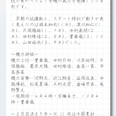
性の良かった２７号機の威力を発揮している
形です。
早朝の試運転と、スタート特訓で動きが良
く見えたのは堀本和也(１Ｒ)、深川和仁(１
Ｒ)、片岡雅裕(１、７Ｒ)、中村晃朋(２
Ｒ)、田村隆信(２、８Ｒ)、菅章哉(３、１０
Ｒ)、山田祐也(３、９Ｒ)でした。
～機力評価～
機力上位…菅章哉、中村日向、川原祐明、片
岡雅裕、葛原大陽、田村隆信、森高一真、平
高奈菜
機力劣勢…河野大、近江翔吾、西岡成美、中
越博紀、松尾夏海、木村光宏、岩崎芳美、烏
野賢太
一発期待…６Ｒ４枠・市橋卓士、１０Ｒ４
枠・菅章哉
～２日目決まり手～※（）内は今節累計