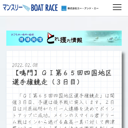
2022.02.08
【鳴門】ＧⅠ第６５回四国地区
選手権競走（３日目）
「ＧⅠ第６５回四国地区選手権競走」は開
催３日目、予選は後半戦に突入します。２日
目は川原祐明がただ一人連勝を決めてポイン
トアップに成功。メインのスマイル君ドリー
ム戦はインから逃げる森高一真に対して興津