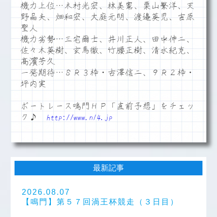
機力上位…木村光宏、林美憲、栗山繁洋、天
野晶夫、畑和宏、大庭元明、渡邉英児、吉原
聖人
機力劣勢…三宅爾士、井川正人、田中伸二、
佐々木英樹、玄馬徹、竹腰正樹、清水紀克、
髙濵芳久
一発期待…８Ｒ３枠・古澤信二、９Ｒ２枠・
坪内実
ボートレース鳴門ＨＰ「直前予想」をチェッ
ク♪
http://www.n14.jp
最新記事
2026.08.07
【鳴門】第５７回渦王杯競走（３日目）