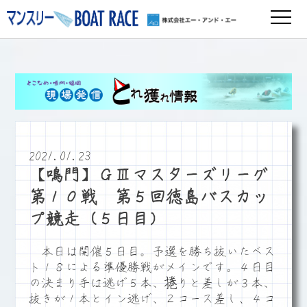
2021.01.23
【鳴門】ＧⅢマスターズリーグ
第１０戦 第５回徳島バスカッ
プ競走（５日目）
本日は開催５日目。予選を勝ち抜いたベス
ト１８による準優勝戦がメインです。４日目
の決まり手は逃げ５本、捲りと差しが３本、
抜きが１本とイン逃げ、２コース差し、４コ