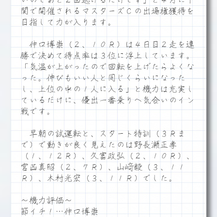
いのであと２回逃げるだけです」と４月に下
関で開催されるマスターズＣの出場権獲得を
目指して力が入ります。
仲口博崇（２、１０Ｒ）は４日目２走を連
勝で決めて得点率は３位に浮上しています。
「気温が上がったので回転を上げたらよくな
った。伸びもいい人と同じくらいになった
し、上位の中の１人に入る」と機力は充実し
ているだけに、優出一番乗りへ気合いのイン
戦です。
早朝の試運転と、スタート特訓（３Ｒま
で）で動きが良く見えたのは野長瀬正孝
（１、１２Ｒ）、久富政弘（２、１０Ｒ）、
宮西真昭（２、７Ｒ）、山﨑毅（３、１１
Ｒ）、木村光宏（３、１１Ｒ）でした。
～機力評価～
節イチ！…仲口博崇