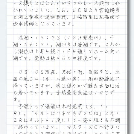
ース捲りとほとんどが３つのレース傾向に分
かれていました。なお、５日目より宮迫暢彦
と河上哲也が追加参戦、山崎昭生は私傷病で
途中帰郷となっています。
満潮・１４：４３（１２Ｒ発売中）、干
潮・０６：４１。潮回りは若潮です。これか
ら潮位は上昇を続け１日を通してホーム向い
潮です。変動は約４５ｃｍ程度です。
０８：０５現在、天候・雨、気温９℃、北
西の風３ｍ（ホーム追い風）。雨が断続的に
降っていますが、風は穏やかで競走水面は落
ち着いています。予想最高気温は１０℃で
す。
予選トップ通過は木村光宏（３、１１
Ｒ）。「チルトはハネてもダメだね」と昨１
２Ｒはチルトを１度にして一発を狙うも不調
に終わっています。「マスターズＣへ行きた