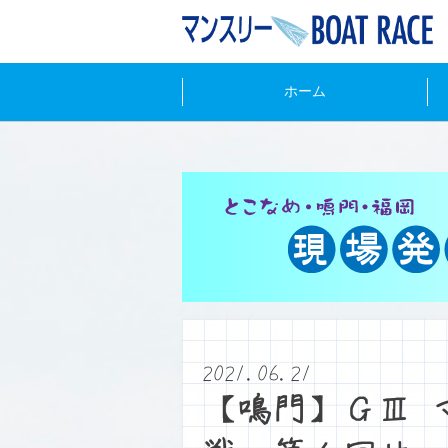
ホーム
2021.06.21
【鳴門】ＧⅢ 