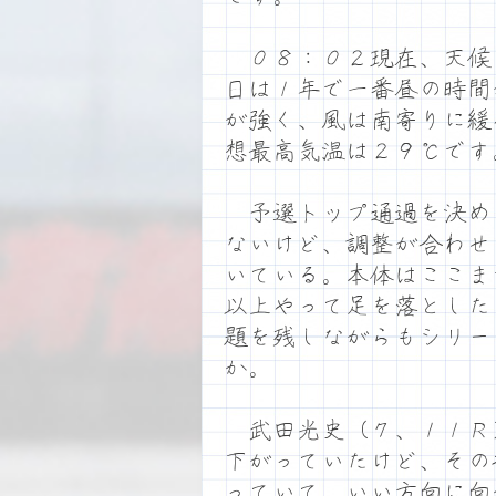
０８：０２現在、天候
日は１年で一番昼の時間
が強く、風は南寄りに緩
想最高気温は２９℃です
予選トップ通過を決め
ないけど、調整が合わせ
いている。本体はここま
以上やって足を落とした
題を残しながらもシリー
か。
武田光史（７、１１Ｒ
下がっていたけど、その
っていて、いい方向に向