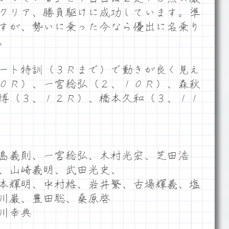
クリア、勝負駆けに成功しています。準
すが、勢いに乗った今なら優出に名乗り
。
ート特訓（３Ｒまで）で動きが良く見え
０Ｒ）、一宮稔弘（２、１０Ｒ）、森秋
博（３、１２Ｒ）、橋本久和（３、１１
島義則、一宮稔弘、木村光宏、芝田浩
、山崎義明、武田光史、
本輝明、中村格、岩井繁、古場輝義、塩
川巌、豊田聡、桑原啓
川幸典