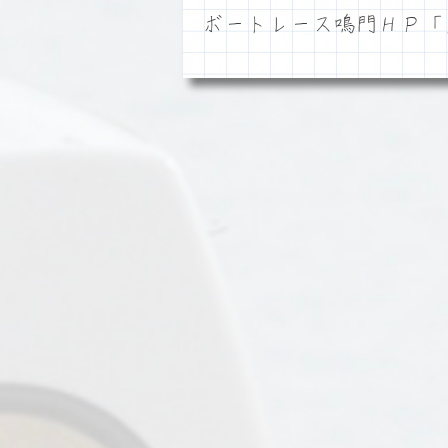
ボートレース鳴門ＨＰ