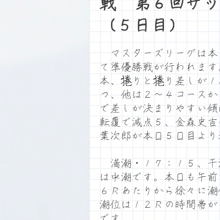
戦 第６回サッ
（５日目）
マスターズリーグは本
て準優勝戦が行われます
本、捲りと捲り差しが１
つ、他は２～４コースか
で差しが決まりやすい傾
転覆で減点５、金森史吉
葉次郎が本日５日目より
満潮・１７：１５、干
は中潮です。本日も午前
６Ｒあたりから徐々に潮
潮位は１２Ｒの時間帯が
です。