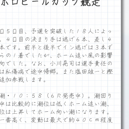
ポロビールカップ競走
日５日目、予選を突破した１８人によっ
。４日目の決まり手は逃げ６本、差し４
本です。前半と後半でイン逃げは３本ず
らの１着でしたが、ホーム追い風の影響
向でした。なお、小川晃司は選手責任の
は私傷病で途中帰郷。また塩田雄一と樫
追加参戦します。
潮・１０：５８（６Ｒ発売中）。潮回り
中は比較的に潮位は低くホーム追い潮、
位は上昇してホーム向い潮になります。
一番高く、変動は最大で約４０ｃｍ程度