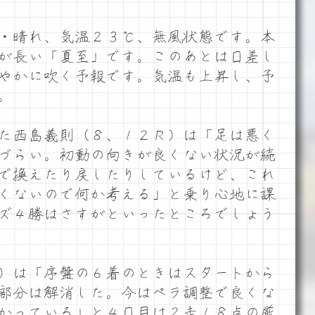
・晴れ、気温２３℃、無風状態です。本
が長い「夏至」です。このあとは日差し
やかに吹く予報です。気温も上昇し、予
。
た西島義則（８、１２Ｒ）は「足は悪く
づらい。初動の向きが良くない状況が続
で換えたり戻したりしているけど、これ
くないので何か考える」と乗り心地に課
ズ４勝はさすがといったところでしょう
）は「序盤の６着のときはスタートから
部分は解消した。今はペラ調整で良くな
かっている」と４日目は２走１８点の厳