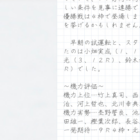
しい条件を見事に連勝で
優勝戦は４枠で登場しま
を挙げるかもしれません
早朝の試運転と、スタ
たのは小畑実成（１、１
光（３、１２Ｒ）、鈴木
Ｒ）でした。
～機力評価～
機力上位…竹上真司、西
治、河上哲也、北川幸典
機力劣勢…杢野誓良、池
田雄一、樫葉次郎、長谷
一発期待…９Ｒ４枠・北