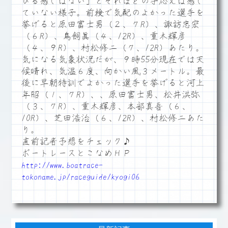
びる感じはない」とそれほどの手応えは感じ
ていない様子。前検で気配のよかった選手を
挙げると原田富士男（２、７R）、諏訪忠宏
（６R）、鳥飼眞（４、12R）、重木輝彦
（４、９R）、村松修二（７、12R）あたり。
気になる気象状況だが、９時55分現在では天
候晴れ、気温６度、向かい風３メートル。最
後に早朝特訓でよかった選手を挙げると河上
年昭（１、７R）、、原田富士男、松井洪弥
（３、７R）、重木輝彦、本部真吾（６、
10R）、芝田浩治（６、12R）、村松修二あた
り。
直前記者予想をチェック♪
ボートレースとこなめＨＰ
http://www.boatrace-
tokoname.jp/raceguide/kyogi06