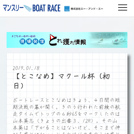
2019.01.18
【とこなめ】マクール杯（初
日）
ボートレースとこなめはきょう、４日間の短
期決戦の幕が開く。きのう行われた前検の航
走タイムでトップの６秒65をマークしたのは
山本英志（きょうの出番３、12R）。その山
本英は「下がることはないけど、そこまで伸