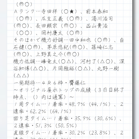
（◎○）
Ａランク…寺田祥（○★）、前本泰和
（○◎）、瓜生正義（○◎）、湯川浩司
(◎○)、長田頼宗（◎○）、西山貴浩
（○○）、岡村慶太（○◎）
そのほかで機力好調…田中和也（○◎）、白
石健(○◎)、茅原悠紀(◎○)、篠崎仁志
(◎○)、上野真之介(◎○)
機力低調…峰竜太(○△)、河村了(△○)、深
谷知博(△○)、片岡雅裕(○△)、丸野一樹
(△△)
一発期待…４Ｒ６枠・齊藤仁
～オリジナル展示トップの成績（３日目終了
時点、（）内は通算）～
１周タイム…１着率・48.7％（44.1％）、２
連率・62.2％（64.1％）
回り足タイム…１着率・35.9％（30.6％）、
２連率・51.3％（50.5％）
直線タイム…１着率・30.2％（23.8％）、２