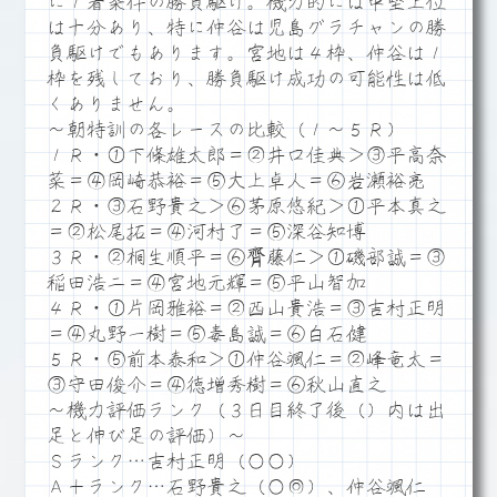
に１着条件の勝負駆け。機力的には中堅上位
は十分あり、特に仲谷は児島グラチャンの勝
負駆けでもあります。宮地は４枠、仲谷は１
枠を残しており、勝負駆け成功の可能性は低
くありません。
～朝特訓の各レースの比較（１～５Ｒ）
１Ｒ・①下條雄太郎＝②井口佳典＞③平高奈
菜＝④岡崎恭裕＝⑤大上卓人＝⑥岩瀬裕亮
２Ｒ・③石野貴之＞⑥茅原悠紀＞①平本真之
＝②松尾拓＝④河村了＝⑤深谷知博
３Ｒ・②桐生順平＝⑥齊藤仁＞①磯部誠＝③
稲田浩二＝④宮地元輝＝⑤平山智加
４Ｒ・①片岡雅裕＝②西山貴浩＝③吉村正明
＝④丸野一樹＝⑤毒島誠＝⑥白石健
５Ｒ・⑤前本泰和＞①仲谷颯仁＝②峰竜太＝
③守田俊介＝④徳増秀樹＝⑥秋山直之
～機力評価ランク（３日目終了後（）内は出
足と伸び足の評価）～
Ｓランク…吉村正明（○○）
Ａ＋ランク…石野貴之（○◎）、仲谷颯仁