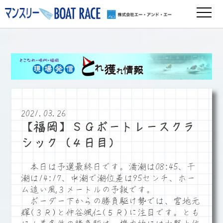
2021.03.26
【福岡】ＳＧボートレースクラ
シック（４日目）
本日は予選最終日です。満潮は08:45、干
潮は14:17、中潮で潮位差は95センチ、ホー
ム追い風３メートルの予報です。
ボーダー下からの勝負駆け勢では、宮地元
輝(３Ｒ)と仲谷颯仁(５Ｒ)に注目です。とも