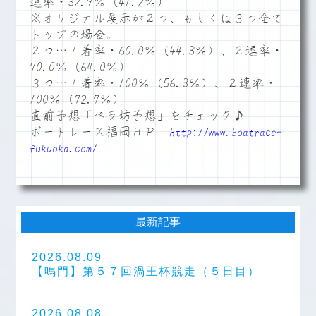
連率・32.9％（41.2％）
※オリジナル展示が２つ、もしくは３つ全て
トップの場合。
２つ…１着率・60.0％（44.3％）、２連率・
70.0％（64.0％）
３つ…１着率・100％（56.3％）、２連率・
100％（72.7％）
直前予想「ペラ坊予想」をチェック♪
ボートレース福岡ＨＰ
http://www.boatrace-
fukuoka.com/
最新記事
2026.08.09
【鳴門】第５７回渦王杯競走（５日目）
2026.08.08