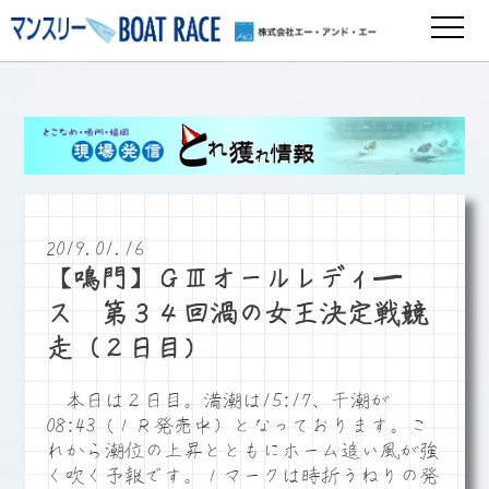
2019.01.16
【鳴門】ＧⅢオールレディ―
ス 第３４回渦の女王決定戦競
走（２日目）
本日は２日目。満潮は15:17、干潮が
08:43（１Ｒ発売中）となっております。こ
れから潮位の上昇とともにホーム追い風が強
く吹く予報です。１マークは時折うねりの発