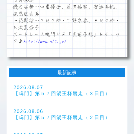
竹井奈美
機力劣勢…中里優子、原田佑実、安達美帆、
深見亜由美
一発期待…７Ｒ４枠・下野京香、９Ｒ４枠・
末武里奈子
ボートレース鳴門ＨＰ「直前予想」をチェッ
ク♪
http://www.n14.jp/
最新記事
2026.08.07
【鳴門】第５７回渦王杯競走（３日目）
2026.08.06
【鳴門】第５７回渦王杯競走（２日目）