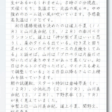
生があるかもしれません。８時００分現在、
天候くもり、気温８℃、北西の風６ｍ。やや
強めのホーム追い風が吹いています。予想最
高気温は１０℃です。
初日連勝発進を決めたのは道上千夏（１１
Ｒ）と山川美由紀（３、１２Ｒ）の香川ベテ
ランコンビ。道上は「伸び型で足はいいと思
うし、展示タイムも出ている。行き足と回り
足がよくないのでギヤケースの点検をしてみ
る」と話せば、山川は「プロペラは片面だけ
叩いたけど乗りやすさがあって悪くない。初
日はチルト０で行ったけど、マイナスも考え
て調整している」と２日目以降もさらに上積
みを狙っていきます。
朝の試運転、スタート特訓は岩崎芳美（１、
１２Ｒ）、小池礼乃（２、１０Ｒ）、山川美
由紀（３、１２Ｒ）、下野京香（３、７Ｒ）
が良く見えていました。
中堅上位…山川美由紀、道上千夏、関野文、