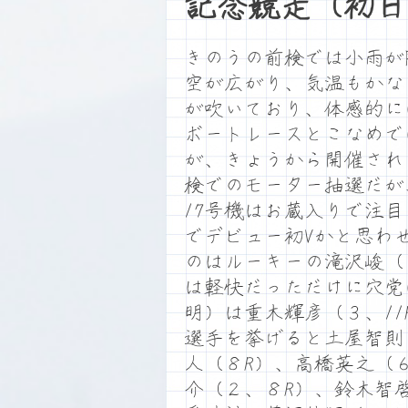
記念競走（初日
きのうの前検では小雨が
空が広がり、気温もかな
が吹いており、体感的に
ボートレースとこなめで
が、きょうから開催され
検でのモーター抽選だが
17号機はお蔵入りで注
でデビュー初Vかと思わ
のはルーキーの滝沢峻（
は軽快だっただけに穴党
明）は重木輝彦（３、1
選手を挙げると土屋智則
人（８R）、高橋英之（６
介（２、８R）、鈴木智