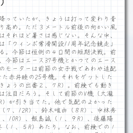
）
降っていたが、きょうは打って変わり青
り高め。ただ３メートル前後の向かい風
はそれほど暑さは感じない。そんな中、
は「ウィンボ常滑開設11周年記念競走」
る。今節は恒例の４日間の短期決戦。前
、今節はエース37号機とかつてのエース
目のモーターは前節の女子戦であわや追配
せた赤井睦の25号機。それをゲットした
きょうの出番２、７R）。前検でも動き
は注目だろう。そして前節のV機（大瀧
1R）が引き当てた。他で気配のよかった
（７、12R）、鈴木唯由（８R）、中林秀
、10R）、飯島誠（１、９R）、後藤陽
啓（１、５R）あたり。なお、前検での１