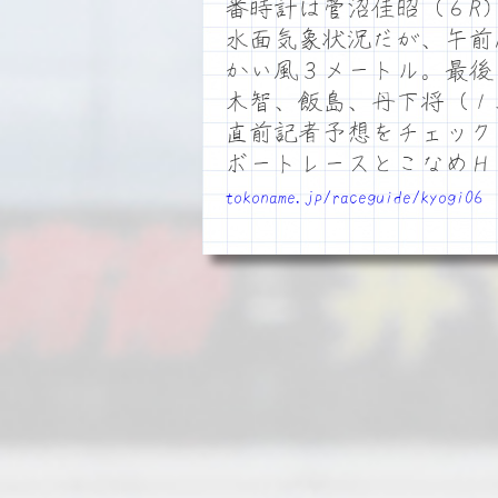
番時計は菅沼佳昭（６R
水面気象状況だが、午前1
かい風３メートル。最後
木智、飯島、丹下将（１
直前記者予想をチェック
ボートレースとこなめ
tokoname.jp/raceguide/kyogi06