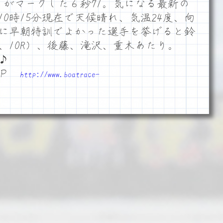
）がマークした６秒71。気になる最新の
0時15分現在で天候晴れ、気温24度、向
に早朝特訓でよかった選手を挙げると鈴
、10R）、後藤、滝沢、重木あたり。
♪
ＨＰ
http://www.boatrace-