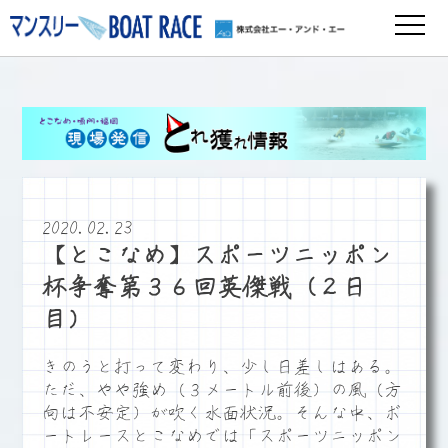
2020.02.23
【とこなめ】スポーツニッポン
杯争奪第３６回英傑戦（２日
目）
きのうと打って変わり、少し日差しはある。
ただ、やや強め（３メートル前後）の風（方
向は不安定）が吹く水面状況。そんな中、ボ
ートレースとこなめでは「スポーツニッポン