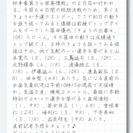
杯争奪第３６回英傑戦」の２日目が行われ
る。今節も４日間の短期決戦のため、早くも
きょうが予選ラストデー。ここで初日の動き
を振り返ってみると連勝は前検でトップタイ
ムをマークした篠田優也（きょうの出番４、
10R）ただ一人。その篠田の動きは成績通り
トップ級で３、５枠のきょうも狙ってみる価
値は十分。他で気配のいい選手を挙げると山
本寛久（８、12R）、三嶌誠司（５、12R）、
北野輝季（６、11R）、渡邉睦広（５、
11R）、伊藤誠二（６、10R）、鹿島敏弘（８
R）、田中堅（４R）あたり。気になる直前の
水面気象状況は午前10時15分現在で天候晴
れ、気温８度、横風２メートル。最後に早朝
特訓でよかった選手を挙げると森岡満郎
（１、９R）、若女井正（１、６R）、曾根孝
仁（２R）、崎利仁（３、９R）、下寺秀和
（３、11R）、西原明生（９R）あたり。
直前記者予想をチェック♪