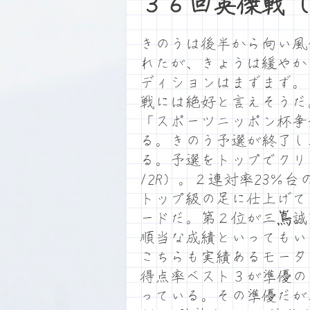
３６回英傑戦（
きのうは後半から向い風
れたが、きょうは緩やか
ディションはまずまず。
戦には絶好と言えそうだ
「スポーツニッポン杯争
る。きのう予選が終了し、
る。予選をトップでクリ
12R）。２連対率23％
トップ級の足に仕上げて
ードだ。第２位が三嶌誠
順当な成績といってもい
こちらも実績あるモータ
得点率ベスト３が準優の
っている。その準優だが