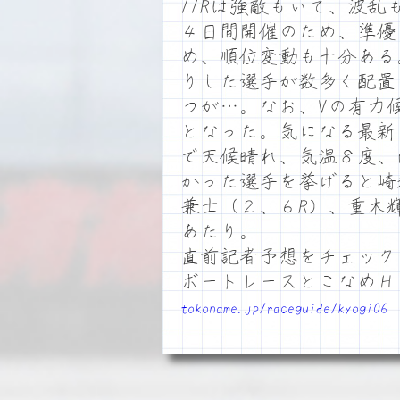
11Rは強敵もいて、波
４日間開催のため、準優
め、順位変動も十分ある
りした選手が数多く配置
つが…。なお、Vの有力
となった。気になる最新
で天候晴れ、気温８度、
かった選手を挙げると崎
兼士（２、６R）、重木輝
あたり。
直前記者予想をチェック
ボートレースとこなめ
tokoname.jp/raceguide/kyogi06