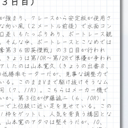
３日目）
が強まり、７レースから安定板が使用さ
な向い風（２メートル前後）で水面コン
日差しもたっぷりあり、ボートレース観
。そんな中、ボートレースとこなめでは
奪第３６回英傑戦」の３日目が行われ
きょうは第10R～第12Rで準優が争われ
アしたのは山本寛久（きょうの出番８、
台の低勝率モーターだが、見事な調整力で
いる。このままVまで駆け抜けそうなム
司（７、11R）。こちらはメーカー機で
いか。第３位が伊藤誠二（６、10R）。
ーで上位級に近い足を見せている。この
１枠をゲットし、人気を背負う構図とな
、山本寛のアタマは堅そうだが、10、