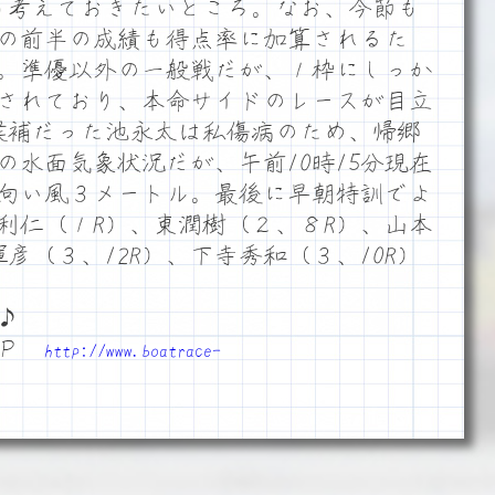
乱も考えておきたいところ。なお、今節も
の前半の成績も得点率に加算されるた
。準優以外の一般戦だが、１枠にしっか
されており、本命サイドのレースが目立
候補だった池永太は私傷病のため、帰郷
の水面気象状況だが、午前10時15分現在
向い風３メートル。最後に早朝特訓でよ
利仁（１R）、東潤樹（２、８R）、山本
彦（３、12R）、下寺秀和（３、10R）
♪
ＨＰ
http://www.boatrace-