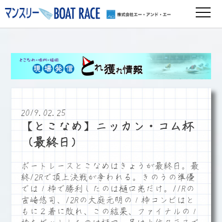
2019.02.25
【とこなめ】ニッカン・コム杯
（最終日）
ボートレースとこなめはきょうが最終日。最
終12Rで頂上決戦が争われる。きのうの準優
では１枠で勝利したのは樋口亮だけ。11Rの
吉崎悠司、12Rの大庭元明の１枠コンビはと
もに２着に敗れ、この結果、ファイナルの１