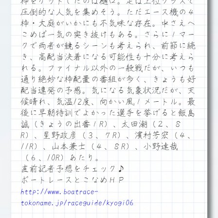
枠をゲットしたのは樋口。足は上位クラスで
圧倒的な人気を集めそう。ただエース機の４
枠・大庭がいかにも不気味な存在。中さえへ
こめば一気の突き抜けもある。さらに１マー
クで両者が競るシーンも考えられ、前節に続
き、高配当決着になる可能性も十分に考えら
れる。ファイナル以外の一般戦だが、いつも
通り絶妙な枠配置の番組が多く、きょうも好
配当連発の予感。気になる気象状況だが、天
候晴れ、気温12度、向かい風１メートル。最
後に早朝特訓でよかった選手を挙げると飯島
誠（きょうの出番１R）、太田潮（２、８
R）、星野政彦（３、７R）、濱村芳宏（４、
11R）、山本兼士（４、８R）、小野達哉
（６、10R）あたり。
直前記者予想をチェック♪
ボートレースとこなめＨＰ
http://www.boatrace-
tokoname.jp/raceguide/kyogi06