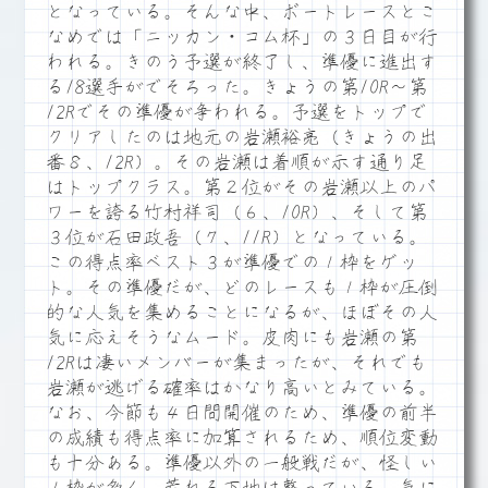
となっている。そんな中、ボートレースとこ
なめでは「ニッカン・コム杯」の３日目が行
われる。きのう予選が終了し、準優に進出す
る18選手がでそろった。きょうの第10R～第
12Rでその準優が争われる。予選をトップで
クリアしたのは地元の岩瀬裕亮（きょうの出
番８、12R）。その岩瀬は着順が示す通り足
はトップクラス。第２位がその岩瀬以上のパ
ワーを誇る竹村祥司（６、10R）、そして第
３位が石田政吾（７、11R）となっている。
この得点率ベスト３が準優での１枠をゲッ
ト。その準優だが、どのレースも１枠が圧倒
的な人気を集めることになるが、ほぼその人
気に応えそうなムード。皮肉にも岩瀬の第
12Rは凄いメンバーが集まったが、それでも
岩瀬が逃げる確率はかなり高いとみている。
なお、今節も４日間開催のため、準優の前半
の成績も得点率に加算されるため、順位変動
も十分ある。準優以外の一般戦だが、怪しい