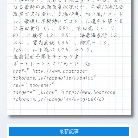
１枠が多く、荒れる下地は整っている。気に
なる最新の水面気象状況だが、午前10時15分
現在で天候晴れ、気温12度、向い風１メート
ル。最後に早朝特訓でよかった選手を挙げる
と石田貴洋（１、８R）、吉田光（１、７
R）、二橋学（２、９R）、海老澤泰行（２、
８R）、宮内直哉（３R）、柳沢一（３、
12R）、山下流心（４R）あたり。
直前記者予想をチェック♪
ボートレースとこなめＨＰ <a
href=”http://www.boatrace-
tokoname.jp/raceguide/kyogi06″
rel=”noopener”
target=”_blank”>http://www.boatrace-
tokoname.jp/raceguide/kyogi06</a>
最新記事