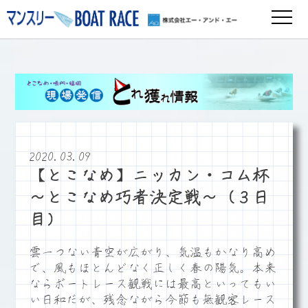
2020.03.09
【とこなめ】ニッカン・コム杯
～とこなめ巧者決定戦～（３日
目）
雲一つない青空が広がり、気温もかなり高め
で、風もほとんどなく正しく春の陽気。本来
ならボートレース観戦には最高といってもい
い日和だが、残念ながら今節も無観客レース