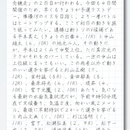
念競走」の２日目が行われる。今回も４日間
開催のため、早くもきょうが予選ラストデ
ー。準優18のイスを目指し、より一層バトル
はヒートアップする。ここで初日の動きを振
り返ってみたい。連勝は断トツのV候補であ
る平本真之（きょうの出番４、11R）と中山
雄太（６、10R）の地元二人。その動きだ
が、平本はよくみて中堅上位。ただ異次元の
テクがそれをカバーしている。一方の中山は
上位級と言ってもいい。この両者以外で動き
のいい選手を挙げると杉山正樹（７、
12R）、吉村誠（５R）、倉田郁美（５、
12R）、桑原将光（６、11R）、堤昇（４、
10R）、宮下元胤（２、10R）あたり。気にな
る最新の水面気象状況だが、午前９時50分現
在で天候曇り、気温８度、向かい風２メート
ル。最後に早朝特訓でよかった選手を挙げる
と内山文典（１、10R）、杉江浩明（１、
11R）、宮下、松瀬弘美（２、９R）、松下一