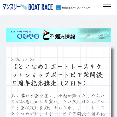
2020.12.25
【とこなめ】ボートレースチケ
ットショップボートピア栄開設
５周年記念競走（２日目）
黒い雲が水面を覆い、小雨が降ったりやんだ
りで体感はかなり寒い。ただ風はほとんどな
く水面状況は良好。そんな中、ボートレース
とこなめでは、「ボートピア栄開設５周年記