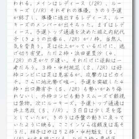
われる。メインはレディース（12R）、ルー
キーズ（11R）それぞれの準優。きのう予選
が終了し、準優に進出するレディース、ルー
キーズのメンバーが出そろった。まずはレデ
ィース。予選トップ通過を決めた堀之内紀代
子（きょうの出番６、12R）が１枠。当然人
気を背負う。足は仕上がっているだけに、逃
げ切り有望。ただ２枠・浜田亜里沙（４、
12R）の足がケタ違い。それだけに逆転は一
考だろう。３枠・中村桃花（８、12R）は好
枠コンビには足は見劣るが、攻撃力はピカイ
チ。さらに地元勢で唯一、予選を突破した４
枠・出口舞有子（５、12R）も勢いがあり侮
れないし、外枠コンビも動きスムーズで軽視
は禁物。次にルーキーズ。予選トップ通過は
井上忠政（５、11R）。３日目は少し足を落
としていたが、きのうは序盤の動きに戻って
いたように映る。ここインなら信頼度は高そ
うだ。相手はやはり２枠・中村魁生（５、