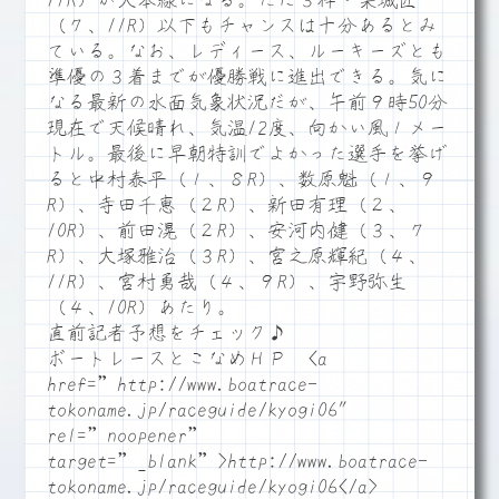
11R）が大本線になる。ただ３枠・栗城匠
（７、11R）以下もチャンスは十分あるとみ
ている。なお、レディース、ルーキーズとも
準優の３着までが優勝戦に進出できる。気に
なる最新の水面気象状況だが、午前９時50分
現在で天候晴れ、気温12度、向かい風１メー
トル。最後に早朝特訓でよかった選手を挙げ
ると中村泰平（１、８R）、数原魁（１、９
R）、寺田千恵（２R）、新田有理（２、
10R）、前田滉（２R）、安河内健（３、７
R）、大塚雅治（３R）、宮之原輝紀（４、
11R）、宮村勇哉（４、９R）、宇野弥生
（４、10R）あたり。
直前記者予想をチェック♪
ボートレースとこなめＨＰ <a
href=”http://www.boatrace-
tokoname.jp/raceguide/kyogi06″
rel=”noopener”
target=”_blank”>http://www.boatrace-
tokoname.jp/raceguide/kyogi06</a>