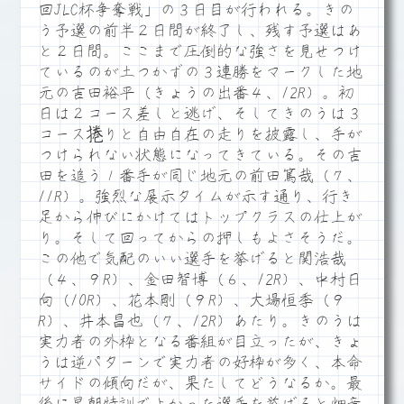
回JLC杯争奪戦」の３日目が行われる。きの
う予選の前半２日間が終了し、残す予選はあ
と２日間。ここまで圧倒的な強さを見せつけ
ているのが土つかずの３連勝をマークした地
元の吉田裕平（きょうの出番４、12R）。初
日は２コース差しと逃げ、そしてきのうは３
コース捲りと自由自在の走りを披露し、手が
つけられない状態になってきている。その吉
田を追う１番手が同じ地元の前田篤哉（７、
11R）。強烈な展示タイムが示す通り、行き
足から伸びにかけてはトップクラスの仕上が
り。そして回ってからの押しもよさそうだ。
この他で気配のいい選手を挙げると関浩哉
（４、９R）、金田智博（６、12R）、中村日
向（10R）、花本剛（９R）、大場恒季（９
R）、井本昌也（７、12R）あたり。きのうは
実力者の外枠となる番組が目立ったが、きょ
うは逆パターンで実力者の好枠が多く、本命
サイドの傾向だが、果たしてどうなるか。最