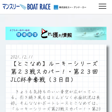
2021.12.11
【とこなめ】ルーキーシリーズ
第２３戦スカパー！・第２３回
JLC杯争奪戦（３日目）
きょうも気持ちのいい青空が広がってい
る。引き続き風もほとんどなく水面状況は良
好。そんななかボートレースとこなめでは、
「ルーキーシリーズ第23戦スカパー！・第23