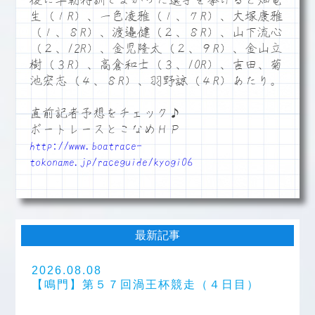
後に早朝特訓でよかった選手を挙げると畑竜
生（１R）、一色凌雅（１、７R）、大塚康雅
（１、８R）、渡邉健（２、８R）、山下流心
（２、12R）、金児隆太（２、９R）、金山立
樹（３R）、高倉和士（３、10R）、吉田、菊
池宏志（４、８R）、羽野諒（４R）あたり。
直前記者予想をチェック♪
ボートレースとこなめＨＰ
http://www.boatrace-
tokoname.jp/raceguide/kyogi06
最新記事
2026.08.08
【鳴門】第５７回渦王杯競走（４日目）