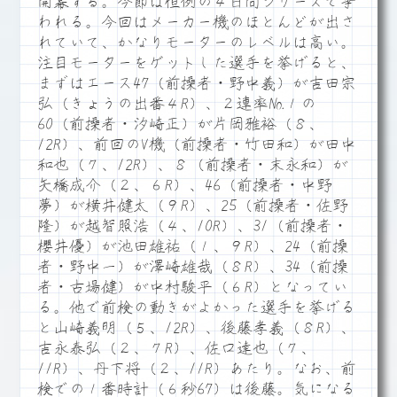
開幕する。今節は恒例の４日間シリーズで争
われる。今回はメーカー機のほとんどが出さ
れていて、かなりモーターのレベルは高い。
注目モーターをゲットした選手を挙げると、
まずはエース47（前操者・野中義）が吉田宗
弘（きょうの出番４R）、２連率№１の
60（前操者・汐崎正）が片岡雅裕（８、
12R）、前回のV機（前操者・竹田和）が田中
和也（７、12R）、８（前操者・末永和）が
矢橋成介（２、６R）、46（前操者・中野
夢）が横井健太（９R）、25（前操者・佐野
隆）が越智照浩（４、10R）、31（前操者・
櫻井優）が池田雄祐（１、９R）、24（前操
者・野中一）が澤崎雄哉（８R）、34（前操
者・古場健）が中村駿平（６R）となってい
る。他で前検の動きがよかった選手を挙げる
と山崎義明（５、12R）、後藤孝義（８R）、
吉永泰弘（２、７R）、佐口達也（７、
11R）、丹下将（２、11R）あたり。なお、前
検での１番時計（６秒67）は後藤。気になる