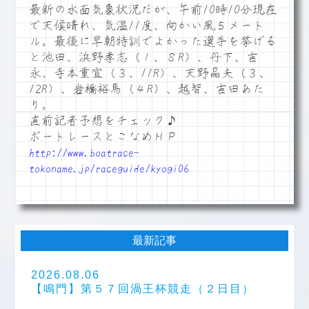
最新の水面気象状況だが、午前10時10分現在
で天候晴れ、気温11度、向かい風５メート
ル。最後に早朝特訓でよかった選手を挙げる
と池田、浜野孝志（１、８R）、丹下、吉
永、寺本重宣（３、11R）、天野晶夫（３、
12R）、岩橋裕馬（４R）、越智、吉田あた
り。
直前記者予想をチェック♪
ボートレースとこなめＨＰ
http://www.boatrace-
tokoname.jp/raceguide/kyogi06
最新記事
2026.08.06
【鳴門】第５７回渦王杯競走（２日目）