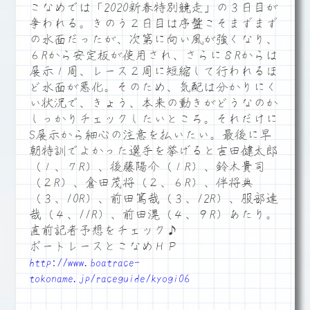
こなめでは「2020新春特別競走」の３日目が
争われる。きのう２日目は序盤こそまずまず
の水面だったが、次第に向い風が強くなり、
６Rから安定板が使用され、さらに８Rからは
展示１周、レース２周に短縮して行われるほ
ど水面が悪化。そのため、気配は分かりにく
い状況で、きょう、本来の動きがどうなのか
しっかりチェックしたいところ。それだけに
S展示から細心の注意を払いたい。最後に早
朝特訓でよかった選手を挙げると吉田健太郎
（１、７R）、後藤陽介（１R）、鈴木貴司
（２R）、倉田茂将（２、６R）、伴将典
（３、10R）、前田篤哉（３、12R）、服部達
哉（４、11R）、前田滉（４、９R）あたり。
直前記者予想をチェック♪
ボートレースとこなめＨＰ
http://www.boatrace-
tokoname.jp/raceguide/kyogi06