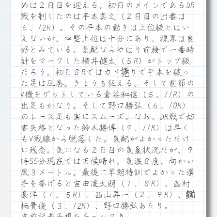
めは２日目を迎える。初日のメインであるDR
戦を制したのは平本真之（２日目の出番は
６、12R）。その平本の動きは上位級とはい
えないが、中堅上位は十分にあり、視界は良
好とみている。気配ならやはり前検で一番時
計をマークした横井健太（５R）がトップ級
だろう。初日８Rではカド捲りで平本を破っ
た足は圧巻。きょうも狙える。そして前節の
V機をゲットしている倉谷和信（５、11R）の
出足もかなり。そして野口勝弘（６、10R）
のレース足も実にスムーズ。なお、DR戦で妨
害失格となった鈴木勝博（７、11R）は早く
もV戦線から脱落した。気配がよかっただけ
に残念。気になる２日目の気象状況だが、９
時55分現在では天候晴れ、気温８度、向かい
風３メートル。最後に早朝特訓でよかった選
手を挙げると吉田凌太朗（１、８R）、西村
豪洋（１、５R）、西山昇一（２、９R）、鋤
柄貴俊（３、12R）、野口勝弘あたり。