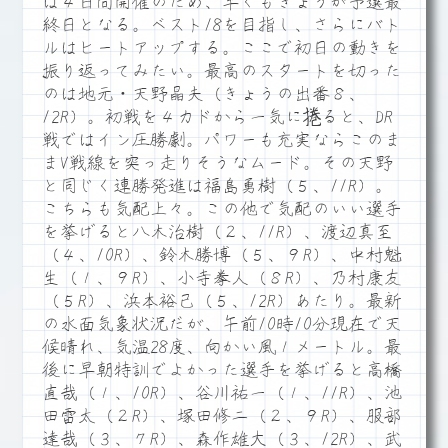
は４日間開催のため、早くもきょうが予選最
終日となる。ベスト18を目指し、さらにバト
ルはヒートアップする。ここで初日の動きを
振り返ってみたい。最高のスタートを切った
のは地元・天野晶夫（きょうの出番８、
12R）。初戦を４カドから一気に捲ると、DR
戦ではイン圧勝劇。パワーも充実ならこのま
まV戦線を突っ走りそうなムード。その天野
と同じく連勝発進は福島勇樹（５、11R）。
こちらも気配上々。この他で気配のいい選手
を挙げると八木治樹（２、11R）、渡辺真至
（４、10R）、鈴木勝博（５、９R）、中村魁
生（１、９R）、小寺拳人（８R）、乃村康友
（５R）、浜本裕己（５、12R）あたり。最新
の水面気象状況だが、午前10時10分現在で天
候晴れ、気温28度、向かい風１メートル。最
後に早朝特訓でよかった選手を挙げると高橋
直哉（１、10R）、谷川祐一（１、11R）、池
田雷太（２R）、塚田修二（２、９R）、服部
達哉（３、７R）、森作雄大（３、12R）、武