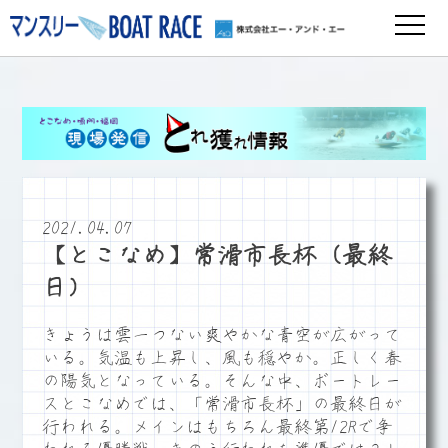
2021.04.07
【とこなめ】常滑市長杯（最終
日）
きょうは雲一つない爽やかな青空が広がって
いる。気温も上昇し、風も穏やか。正しく春
の陽気となっている。そんな中、ボートレー
スとこなめでは、「常滑市長杯」の最終日が
行われる。メインはもちろん最終第12Rで争