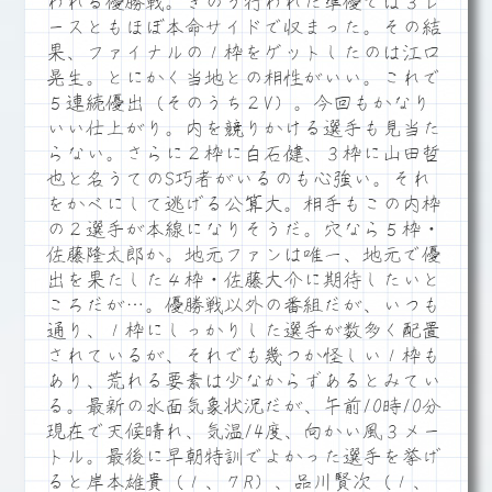
われる優勝戦。きのう行われた準優では３レ
ースともほぼ本命サイドで収まった。その結
果、ファイナルの１枠をゲットしたのは江口
晃生。とにかく当地との相性がいい。これで
５連続優出（そのうち２V）。今回もかなり
いい仕上がり。内を競りかける選手も見当た
らない。さらに２枠に白石健、３枠に山田哲
也と名うてのS巧者がいるのも心強い。それ
をかべにして逃げる公算大。相手もこの内枠
の２選手が本線になりそうだ。穴なら５枠・
佐藤隆太郎か。地元ファンは唯一、地元で優
出を果たした４枠・佐藤大介に期待したいと
ころだが…。優勝戦以外の番組だが、いつも
通り、１枠にしっかりした選手が数多く配置
されているが、それでも幾つか怪しい１枠も
あり、荒れる要素は少なからずあるとみてい
る。最新の水面気象状況だが、午前10時10分
現在で天候晴れ、気温14度、向かい風３メー
トル。最後に早朝特訓でよかった選手を挙げ
ると岸本雄貴（１、７R）、品川賢次（１、