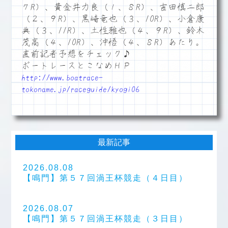
７R）、黄金井力良（１、８R）、吉田慎二郎
（２、９R）、黒崎竜也（３、10R）、小倉康
典（３、11R）、土性雅也（４、９R）、鈴木
茂高（４、10R）、沖悟（４、８R）あたり。
直前記者予想をチェック♪
ボートレースとこなめＨＰ
http://www.boatrace-
tokoname.jp/raceguide/kyogi06
最新記事
2026.08.08
【鳴門】第５７回渦王杯競走（４日目）
2026.08.07
【鳴門】第５７回渦王杯競走（３日目）