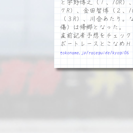
と宇野博之（１、10R
７R）、金田智博（２、1
（３R）、川合あたり。
傷）は帰郷となった。
直前記者予想をチェック
ボートレースとこなめ
tokoname.jp/raceguide/kyogi06