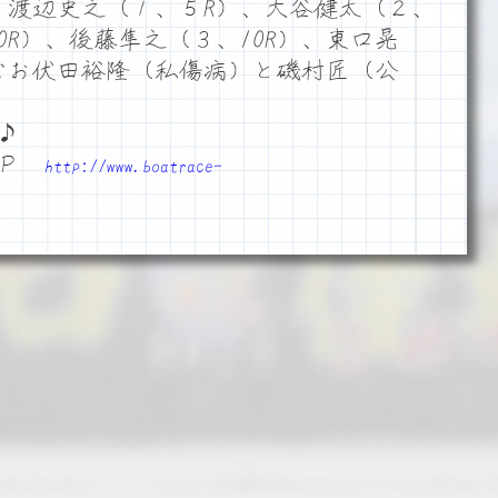
）、渡辺史之（１、５R）、大谷健太（２、
0R）、後藤隼之（３、10R）、東口晃
なお伏田裕隆（私傷病）と磯村匠（公
♪
ＨＰ
http://www.boatrace-