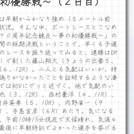
初優勝戦～（２日目）
は早朝からかなり強め（５メートル前
状況。そんな中、ボートレースとこなめ
７０周年記念競走～夢の初優勝戦～」の
間の短期決戦ということで、早くも予選
のレースを振り返ってみると、連勝はDR
しで制した藤山翔大（きょうの出番５、
（６、12R）。二人とも気配はいいが、特
偽りがなかったことを証明するような凄
では初Vにグッと近づく。他で気配のい
（３、12R）、西村豪洋（４、11R）、
新井英孝（５、10R）、内野省一（９
R）、寺島吉彦（６R）あたり。気になる
、午前10時15分現在で天候晴れ、気温４
最後に早朝特訓でよかった選手を挙げる