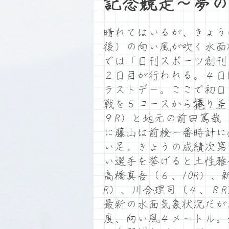
記念競走～夢の
晴れてはいるが、きょう
後）の向い風が吹く水面
では「日刊スポーツ創刊
２日目が行われる。４日
ラストデー。ここで初日
戦を５コースから捲り差
９R）と地元の前田篤哉
に藤山は前検一番時計に
い足。きょうの成績次第
い選手を挙げると土性雅也
高橋真吾（６、10R）、
R）、川合理司（４、８
最新の水面気象状況だが
度、向い風４メートル。