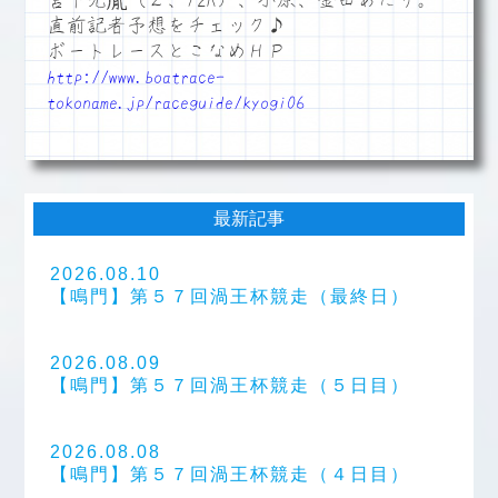
宮下元胤（２、12R）、小原、金田あたり。
直前記者予想をチェック♪
ボートレースとこなめＨＰ
http://www.boatrace-
tokoname.jp/raceguide/kyogi06
最新記事
2026.08.10
【鳴門】第５７回渦王杯競走（最終日）
2026.08.09
【鳴門】第５７回渦王杯競走（５日目）
2026.08.08
【鳴門】第５７回渦王杯競走（４日目）