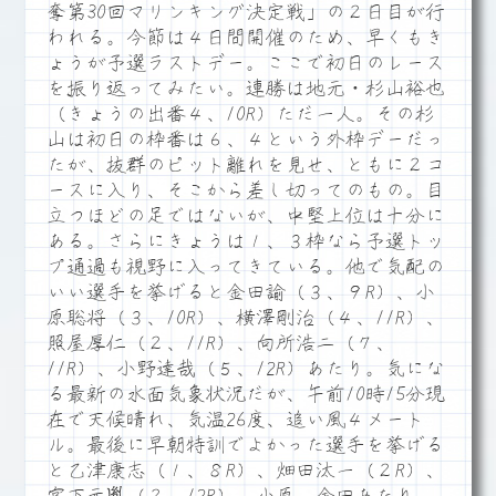
奪第30回マリンキング決定戦」の２日目が行
われる。今節は４日間開催のため、早くもき
ょうが予選ラストデー。ここで初日のレース
を振り返ってみたい。連勝は地元・杉山裕也
（きょうの出番４、10R）ただ一人。その杉
山は初日の枠番は６、４という外枠デーだっ
たが、抜群のピット離れを見せ、ともに２コ
ースに入り、そこから差し切ってのもの。目
立つほどの足ではないが、中堅上位は十分に
ある。さらにきょうは１、３枠なら予選トッ
プ通過も視野に入ってきている。他で気配の
いい選手を挙げると金田諭（３、９R）、小
原聡将（３、10R）、横澤剛治（４、11R）、
照屋厚仁（２、11R）、向所浩二（７、
11R）、小野達哉（５、12R）あたり。気にな
る最新の水面気象状況だが、午前10時15分現
在で天候晴れ、気温26度、追い風４メート
ル。最後に早朝特訓でよかった選手を挙げる
と乙津康志（１、８R）、畑田汰一（２R）、