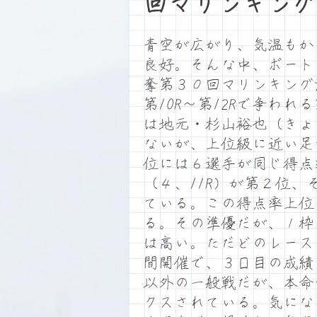
回マリンキング
青空が広がり、気温もか
良好。そんな中、ボート
奪第３０回マリンキング
第10R～第12Rで争わ
は地元・杉山裕也（きょ
ないが、上位級に近い足
位には６選手が同じ得点
（４、11R）が第２位、
ている。この得点率上位
る。その準優だが、１枠
は高い。ただどのレース
間開催で、３日目の成績
以外の一般戦だが、本命
クスされている。気にな