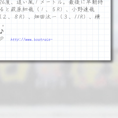
26度、追い風１メートル。最後に早朝特
ると萩原知哉（１、５R）、小野達哉
（２、８R）、畑田汰一（３、11R）、横
り。
♪
ＨＰ
http://www.boatrace-