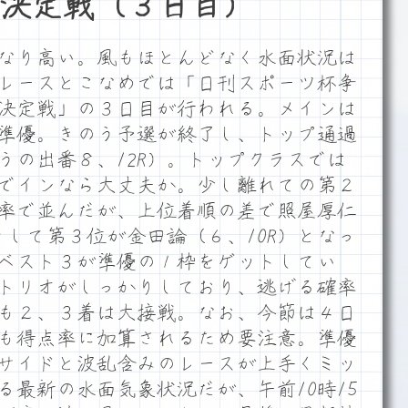
決定戦（３日目）
なり高い。風もほとんどなく水面状況は
レースとこなめでは「日刊スポーツ杯争
決定戦」の３日目が行われる。メインは
れる準優。きのう予選が終了し、トップ通過
うの出番８、12R）。トップクラスでは
でインなら大丈夫か。少し離れての第２
率で並んだが、上位着順の差で照屋厚仁
そして第３位が金田論（６、10R）となっ
ベスト３が準優の１枠をゲットしてい
トリオがしっかりしており、逃げる確率
も２、３着は大接戦。なお、今節は４日
も得点率に加算されるため要注意。準優
サイドと波乱含みのレースが上手くミッ
る最新の水面気象状況だが、午前10時15