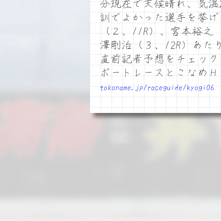
分現在で天候晴れ、気温
訓でよかった選手を挙げ
（２、11R）、宮本裕之
澤剛治（３、12R）あた
直前記者予想をチェック
ボートレースとこなめ
tokoname.jp/raceguide/kyogi06