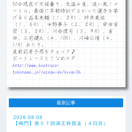
50分現在で天候曇り、気温４度、追い風１メ
ートル。最後に早朝特訓でよかった選手を挙
げると西尾亮輔（１、８R）、坪井爽佑
（１、５R）、中野夢斗（２、８R）、安田吉
宏（３、８R）、川合理司（３、９R）、吉
田、三宅健太（４、10R）、川崎公靖（４、
11R）あたり。
直前記者予想をチェック♪
ボートレースとこなめＨＰ
http://www.boatrace-
tokoname.jp/raceguide/kyogi06
最新記事
2026.08.08
【鳴門】第５７回渦王杯競走（４日目）