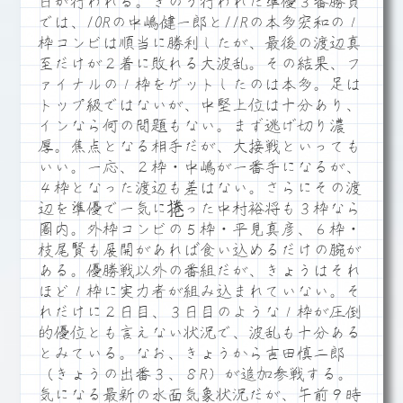
日が行われる。きのう行われた準優３番勝負
では、10Rの中嶋健一郎と11Rの本多宏和の１
枠コンビは順当に勝利したが、最後の渡辺真
至だけが２着に敗れる大波乱。その結果、フ
ァイナルの１枠をゲットしたのは本多。足は
トップ級ではないが、中堅上位は十分あり、
インなら何の問題もない。まず逃げ切り濃
厚。焦点となる相手だが、大接戦といっても
いい。一応、２枠・中嶋が一番手になるが、
４枠となった渡辺も差はない。さらにその渡
辺を準優で一気に捲った中村裕将も３枠なら
圏内。外枠コンビの５枠・平見真彦、６枠・
枝尾賢も展開があれば食い込めるだけの腕が
ある。優勝戦以外の番組だが、きょうはそれ
ほど１枠に実力者が組み込まれていない。そ
れだけに２日目、３日目のような１枠が圧倒
的優位とも言えない状況で、波乱も十分ある
とみている。なお、きょうから吉田慎二郎
（きょうの出番３、８R）が追加参戦する。
気になる最新の水面気象状況だが、午前９時